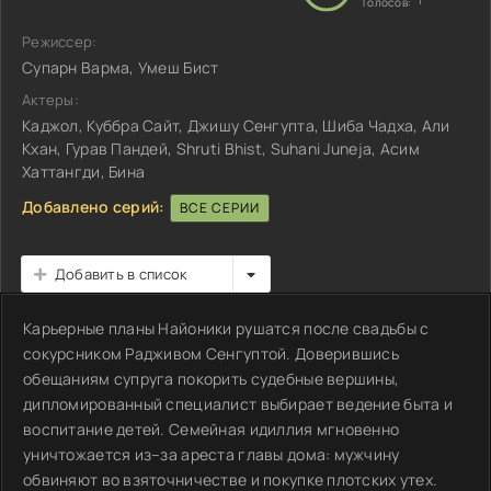
1
Голосов:
Режиссер:
Супарн Варма, Умеш Бист
Актеры:
Каджол, Куббра Сайт, Джишу Сенгупта, Шиба Чадха, Али
Кхан, Гурав Пандей, Shruti Bhist, Suhani Juneja, Асим
Хаттангди, Бина
Добавлено серий:
ВСЕ СЕРИИ
Добавить в список
Карьерные планы Найоники рушатся после свадьбы с
сокурсником Радживом Сенгуптой. Доверившись
обещаниям супруга покорить судебные вершины,
дипломированный специалист выбирает ведение быта и
воспитание детей. Семейная идиллия мгновенно
уничтожается из–за ареста главы дома: мужчину
обвиняют во взяточничестве и покупке плотских утех.