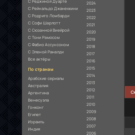
С Реджиной Дуарте
2024
С Рейнальдо Джанеккини
2023
С Родриго Ломбарди
2022
С Софи Шарлотт
2021
С Сюзанной Виейрой
2020
С Тони Рамосом
2019
С Фабио Ассунсоном
2018
С Эленой Раналди
2017
Все актёры
2016
2015
По странам
2014
Арабские сериалы
2013
Австралия
2012
С
Аргентина
2011
Венесуэла
2010
Гонконг
2009
Египет
2008
Израиль
2007
Индия
2006