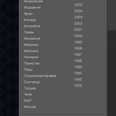
Индонезия
2005
Иордания
2004
Иран
2003
Канада
2002
Колумбия
2001
Ливан
2000
Малайзия
1999
Марокко
1998
Мексика
1997
Нигерия
1996
Пакистан
1995
Перу
1994
Саудовская Аравия
1993
Сингапур
1976
Турция
Чили
ЮАР
Япония