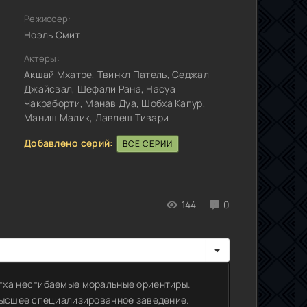
Режиссер:
Ноэль Смит
Актеры:
Акшай Мхатре, Твинкл Патель, Седжал
Джайсвал, Шефали Рана, Насуа
Чакраборти, Манав Дуа, Шобха Капур,
Маниш Малик, Лавлеш Тивари
Добавлено серий:
ВСЕ СЕРИИ
144
0
гха несгибаемые моральные ориентиры.
 высшее специализированное заведение.