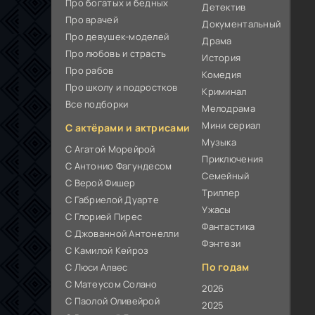
Про богатых и бедных
Детектив
Про врачей
Документальный
Про девушек-моделей
Драма
Про любовь и страсть
История
Про рабов
Комедия
Про школу и подростков
Криминал
Все подборки
Мелодрама
Мини сериал
С актёрами и актрисами
Музыка
С Агатой Морейрой
Приключения
С Антонио Фагундесом
Семейный
С Верой Фишер
Триллер
С Габриелой Дуарте
Ужасы
С Глорией Пирес
Фантастика
С Джованной Антонелли
Фэнтези
С Камилой Кейроз
По годам
С Люси Алвес
С Матеусом Солано
2026
С Паолой Оливейрой
2025