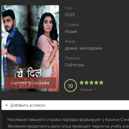
Год:
2023
Страна:
Индия
Жанр:
драма, мелодрама
Озвучка:
Субтитры
СМОТРЕТЬ ОНЛАЙН
10
1
Голосов:
Добавить в список
Наследие павшего стража порядка формирует у Арьяна Син
Желание продолжить дело отца приводит парня на учебу в