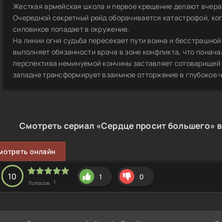
Жесткая армейская школа и первое крещение делают вчер
Очередной секретный рейд оборачивается катастрофой, ког
силовиков попадает в окружение.
На линии огня судьба пересекает пути воина и бесстрашн
выполняет обязанности врача в зоне конфликта, что понача
перспектива неминуемой кончины заставляет сотоварищей 
западне трансформирует взаимное отторжение в глубокое ч
Смотреть сериал «Сердце просит большего» в
мотреть онлайн
10
1
0
1
Голосов: