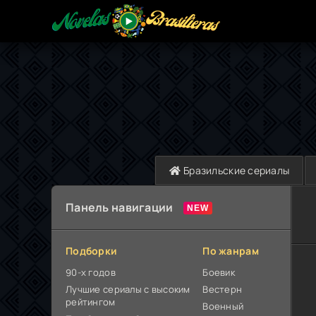
Бразильские сериалы
Панель навигации
Подборки
По жанрам
90-х годов
Боевик
Лучшие сериалы с высоким
Вестерн
рейтингом
Военный