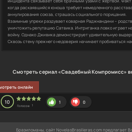
инцидента связывает себя брачными узами с жертвой. Факт
когда раскаявшийся юноша требует немедленного расстава
аннулирования союза, страшась социального порицания.
Взаимные упреки раздувает коварная Раджнандини – родст
уничтожить репутацию Сатвика. Интриганка ловко играет н
войну. Однако Дживика демонстрирует удивительную выдерж
Сквозь стену прежнего недоверия начинает пробиваться н
Смотреть сериал «Свадебный Компромисс» вс
мотреть онлайн
10
1
0
1
Голосов:
Бразиломаны, сайт NovelasBrasilieras.com предлагает 