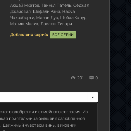
Акшай Мхатре, Твинкл Патель, Седжал
Джайсвал, Шефали Рана, Насуа
Чакраборти, Манав Дуа, Шобха Капур,
Маниш Малик, Лавлеш Тивари
Добавлено серий:
ВСЕ СЕРИИ
201
0
ского одобрения и семейного согласия. Из–
изкая приятельница бывшей возлюбленной
. Движимый чувством вины, виновник