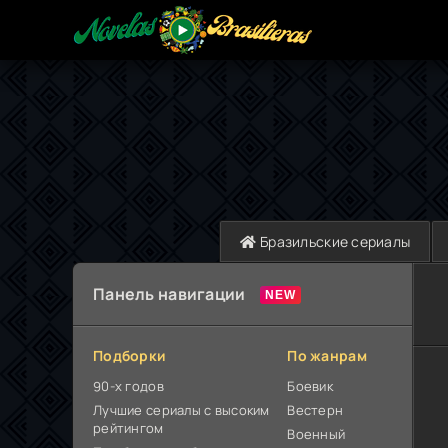
Бразильские сериалы
Панель навигации
Подборки
По жанрам
90-х годов
Боевик
Лучшие сериалы с высоким
Вестерн
рейтингом
Военный