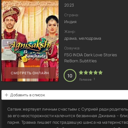
2023
Страна:
Индия
Жанр:
драма, мелодрама
Озвучка:
FSG INDIA Dark Love Stories
ReBorn.Subtitles
СМОТРЕТЬ ОНЛАЙН
10
1
Голосов:
Добавить в список
Сатвик жертвует личным счастьем с Суприей ради родитель
за его неосторожности калечится безвинная Дживика – бл
парня. Травма лишает пострадавшую шанса на материнство