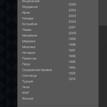
Индонезия
2005
Иордания
2004
Иран
2003
Канада
2002
Колумбия
2001
Ливан
2000
Малайзия
1999
Марокко
1998
Мексика
1997
Нигерия
1996
Пакистан
1995
Перу
1994
Саудовская Аравия
1993
Сингапур
1976
Турция
Чили
ЮАР
Япония