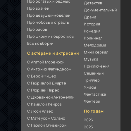
Про богатых и бедных
Детектив
Про врачей
Документальный
Про девушек-моделей
Драма
Про любовь и страсть
История
Про рабов
Комедия
Про школу и подростков
Криминал
Все подборки
Мелодрама
Мини сериал
С актёрами и актрисами
Музыка
С Агатой Морейрой
Приключения
С Антонио Фагундесом
Семейный
С Верой Фишер
Триллер
С Габриелой Дуарте
Ужасы
С Глорией Пирес
Фантастика
С Джованной Антонелли
Фэнтези
С Камилой Кейроз
По годам
С Люси Алвес
С Матеусом Солано
2026
С Паолой Оливейрой
2025