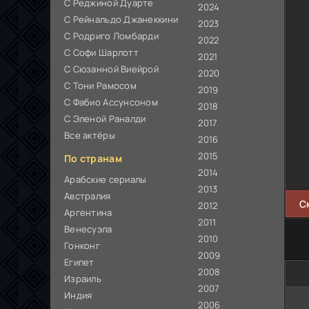
С Реджиной Дуарте
2024
С Рейнальдо Джанеккини
2023
С Родриго Ломбарди
2022
С Софи Шарлотт
2021
С Сюзанной Виейрой
2020
С Тони Рамосом
2019
С Фабио Ассунсоном
2018
С Эленой Раналди
2017
Все актёры
2016
2015
По странам
2014
Арабские сериалы
2013
Австралия
С
2012
Аргентина
2011
Венесуэла
2010
Гонконг
2009
Египет
2008
Израиль
2007
Индия
2006