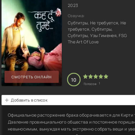
2023
Озвучка:
Субтитры, Не требуется, Не
требуется, Субтитры,
Субтитры, Узы Гименея, FSG
The Art Of Love
СМОТРЕТЬ ОНЛАЙН
10
1
Голосов:
Добавить в список
Официальное расторжение брака оборачивается для Кирти 
Давление провинциального общества и постоянное порица
невыносимым, вынуждая мать экстренно собрать вещи и уве