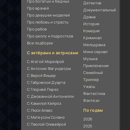
Про богатых и бедных
Детектив
Про врачей
Документальный
Про девушек-моделей
Драма
Про любовь и страсть
История
Про рабов
Комедия
Про школу и подростков
Криминал
Все подборки
Мелодрама
Мини сериал
С актёрами и актрисами
Музыка
С Агатой Морейрой
Приключения
С Антонио Фагундесом
Семейный
С Верой Фишер
Триллер
С Габриелой Дуарте
Ужасы
С Глорией Пирес
Фантастика
С Джованной Антонелли
Фэнтези
С Камилой Кейроз
По годам
С Люси Алвес
С Матеусом Солано
2026
С Паолой Оливейрой
2025