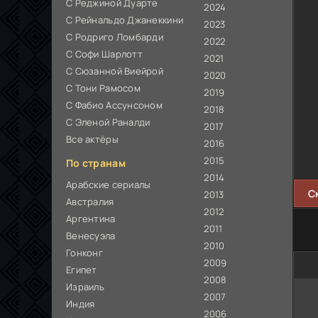
С Реджиной Дуарте
2024
С Рейнальдо Джанеккини
2023
С Родриго Ломбарди
2022
С Софи Шарлотт
2021
С Сюзанной Виейрой
2020
С Тони Рамосом
2019
С Фабио Ассунсоном
2018
С Эленой Раналди
2017
Все актёры
2016
2015
По странам
2014
Арабские сериалы
С
2013
Австралия
2012
Аргентина
2011
Венесуэла
2010
Гонконг
2009
Египет
2008
Израиль
2007
Индия
2006