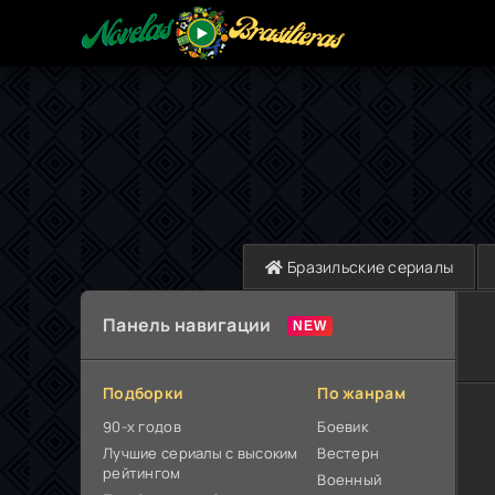
Бразильские сериалы
Панель навигации
Подборки
По жанрам
90-х годов
Боевик
Лучшие сериалы с высоким
Вестерн
рейтингом
Военный