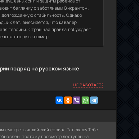
я душевных сил и защиты ребенка от
водит беглянку с заботливым Викрантом,
е долгожданную стабильность. Однако
ших лет: выясняется, что кавалер
теля героини. Страшная правда побуждает
 к партнеру в кошмар.
рии подряд на русском языке
НЕ РАБОТАЕТ?
Вам смотреть индийский сериал Расскажу Тебе
обновлён, поэтому просмотр доступен на