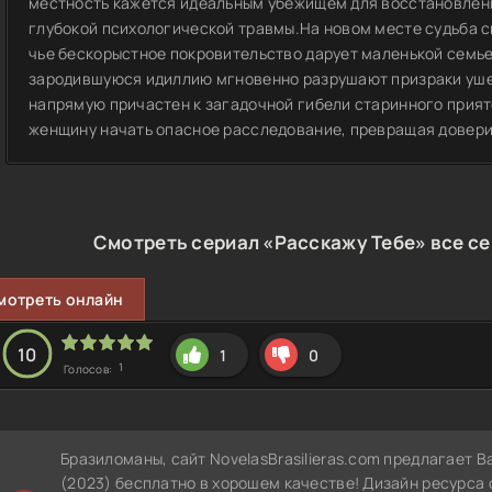
местность кажется идеальным убежищем для восстановлени
глубокой психологической травмы.На новом месте судьба с
чье бескорыстное покровительство дарует маленькой семь
зародившуюся идиллию мгновенно разрушают призраки ушед
напрямую причастен к загадочной гибели старинного прия
женщину начать опасное расследование, превращая доверие
Смотреть сериал «Расскажу Тебе» все се
мотреть онлайн
10
1
0
1
Голосов:
Бразиломаны, сайт NovelasBrasilieras.com предлагает 
(2023) бесплатно в хорошем качестве! Дизайн ресурса 