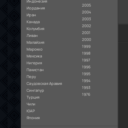
Индонезия
2005
Иордания
2004
Иран
2003
Канада
2002
Колумбия
2001
Ливан
2000
Малайзия
1999
Марокко
1998
Мексика
1997
Нигерия
1996
Пакистан
1995
Перу
1994
Саудовская Аравия
1993
Сингапур
1976
Турция
Чили
ЮАР
Япония