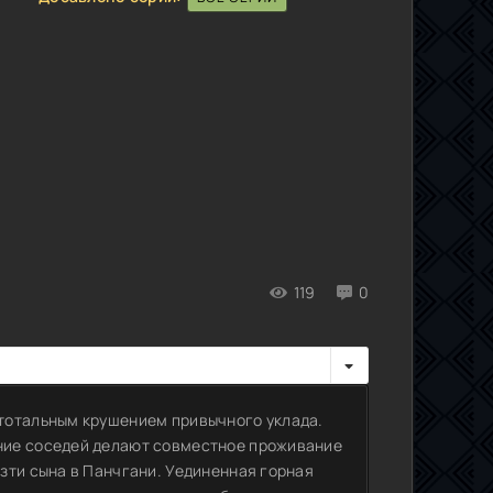
119
0
тотальным крушением привычного уклада.
ние соседей делают совместное проживание
зти сына в Панчгани. Уединенная горная