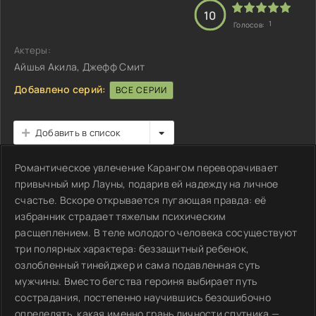
10
1
Голосов:
Актеры:
Айшья Акила, Джефф Смит
Добавлено серий:
ВСЕ СЕРИИ
Добавить в список
Романтическое увлечение Карангом переворачивает
привычный мир Лауны, подарив ей надежду на личное
счастье. Вскоре открывается пугающая правда: её
избранник страдает тяжелым психическим
расщеплением. В теле молодого человека сосуществуют
три полярных характера: беззащитный ребенок,
озлобленный тинейджер и сама подавленная суть
мужчины. Вместо бегства героиня выбирает путь
сострадания, постепенно научившись безошибочно
определять, какая именно грань личности спутника —