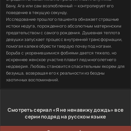
Бану, Ага или сам возлюбленный — контролирует его
поведение в текущую секунду.
Исследование прошлого пациента обнажает страшные
истоки недуга, порожденного абсолютным материнским
предательством с самого рождения. Душевная теплота
девушки запускает процесс внутренней трансформации,
помогая калеке обрести твердую почву под ногами.
Борьба с укоренившимися фобиями дается тяжело, но
искреннее женское участие плавит лед многолетнего
недоверия. Любовь становится спасительным якорем для
безумца, возвращая его к реальности из бездны
хаотичных воспоминаний.
Смотреть сериал «Я не ненавижу дождь» все
серии подряд на русском языке