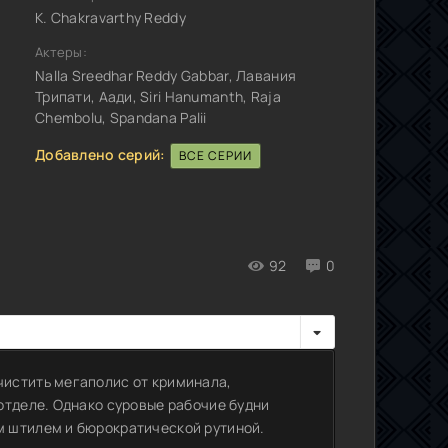
K. Chakravarthy Reddy
Актеры:
Nalla Sreedhar Reddy Gabbar, Лавания
Трипати, Аади, Siri Hanumanth, Raja
Chembolu, Spandana Palii
Добавлено серий:
ВСЕ СЕРИИ
92
0
истить мегаполис от криминала,
отделе. Однако суровые рабочие будни
 штилем и бюрократической рутиной.