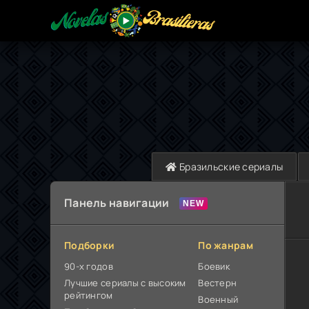
Бразильские сериалы
Панель навигации
Подборки
По жанрам
90-х годов
Боевик
Лучшие сериалы с высоким
Вестерн
рейтингом
Военный