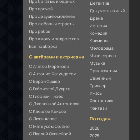
Про богатых и бедных
Детектив
Про врачей
Документальный
Про девушек-моделей
Драма
Про любовь и страсть
История
Про рабов
Комедия
Про школу и подростков
Криминал
Все подборки
Мелодрама
Мини сериал
С актёрами и актрисами
Музыка
С Агатой Морейрой
Приключения
С Антонио Фагундесом
Семейный
С Верой Фишер
Триллер
С Габриелой Дуарте
Ужасы
С Глорией Пирес
Фантастика
С Джованной Антонелли
Фэнтези
С Камилой Кейроз
По годам
С Люси Алвес
С Матеусом Солано
2026
С Паолой Оливейрой
2025