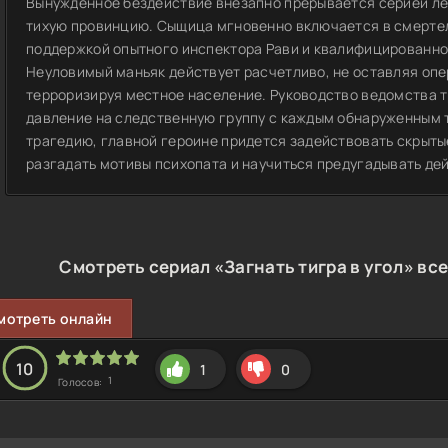
Вынужденное бездействие внезапно прерывается серией л
тихую провинцию. Сыщица мгновенно включается в смерте
поддержкой опытного инспектора Рави и квалифицированно
Неуловимый маньяк действует расчетливо, не оставляя опе
терроризируя местное население. Руководство ведомства т
давление на следственную группу с каждым обнаруженным 
трагедию, главной героине придется задействовать скрыты
разгадать мотивы психопата и научиться предугадывать де
Смотреть сериал «Загнать тигра в угол» вс
мотреть онлайн
10
1
0
1
Голосов: