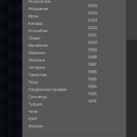
Индонезия
2005
Иордания
2004
Иран
2003
Канада
2002
Колумбия
2001
Ливан
2000
Малайзия
1999
Марокко
1998
Мексика
1997
Нигерия
1996
Пакистан
1995
Перу
1994
Саудовская Аравия
1993
Сингапур
1976
Турция
Чили
ЮАР
Япония