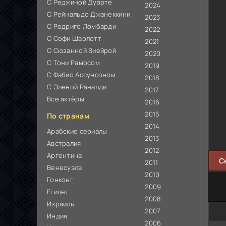
С Реджиной Дуарте
2024
С Рейнальдо Джанеккини
2023
С Родриго Ломбарди
2022
С Софи Шарлотт
2021
С Сюзанной Виейрой
2020
С Тони Рамосом
2019
С Фабио Ассунсоном
2018
С Эленой Раналди
2017
Все актёры
2016
2015
По странам
2014
Арабские сериалы
2013
Австралия
2012
Аргентина
С
2011
Венесуэла
2010
Гонконг
2009
Египет
2008
Израиль
2007
Индия
2006