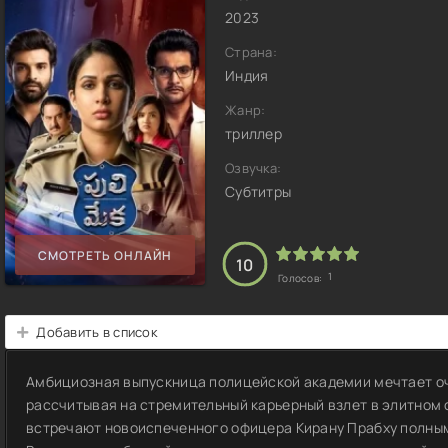
2023
Страна:
Индия
Жанр:
триллер
Озвучка:
Субтитры
СМОТРЕТЬ ОНЛАЙН
10
1
Голосов:
Добавить в список
Амбициозная выпускница полицейской академии мечтает оч
рассчитывая на стремительный карьерный взлет в элитном 
встречают новоиспеченного офицера Кирану Прабху полным