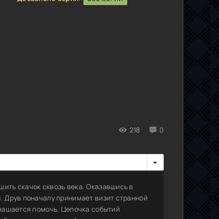
218
0
шить скачок сквозь века. Оказавшись в
ы. Друв поначалу принимает визит странной
глашается помочь. Цепочка событий