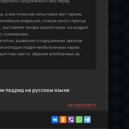
зображать супружеский союз перед
ь, а мистические силы помогают героям
ложнейшую операцию, спасая юного принца
а, выставляя лекаря шарлатаном, но мудрый
 с чужеземцем.
клятия, вызванного нарушением законов
гая молодых людей необъяснимым карам.
ный план мести, обрекая влюбленных на
ии подряд на русском языке
НЕ РАБОТАЕТ?