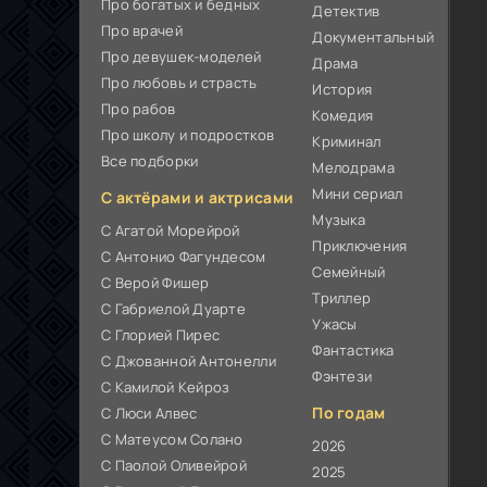
Про богатых и бедных
Детектив
Про врачей
Документальный
Про девушек-моделей
Драма
Про любовь и страсть
История
Про рабов
Комедия
Про школу и подростков
Криминал
Все подборки
Мелодрама
Мини сериал
С актёрами и актрисами
Музыка
С Агатой Морейрой
Приключения
С Антонио Фагундесом
Семейный
С Верой Фишер
Триллер
С Габриелой Дуарте
Ужасы
С Глорией Пирес
Фантастика
С Джованной Антонелли
Фэнтези
С Камилой Кейроз
По годам
С Люси Алвес
С Матеусом Солано
2026
С Паолой Оливейрой
2025