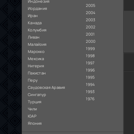
Индонезия
2005
Иордания
2004
Иран
2003
Канада
2002
Колумбия
2001
Ливан
2000
Малайзия
1999
Марокко
1998
Мексика
1997
Нигерия
1996
Пакистан
1995
Перу
1994
Саудовская Аравия
1993
Сингапур
1976
Турция
Чили
ЮАР
Япония