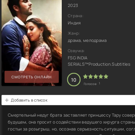
2023
Страна:
Индия
Жанр:
драма, мелодрама
Озвучка:
FSG INDIA
SERIALS™Production.Subtitles
СМОТРЕТЬ ОНЛАЙН
10
1
Голосов:
Добавить в список
Смертельный недуг брата заставляет принцессу Тару совер
будущем, она просит о содействии ведущего хирурга стран
гостьи за розыгрыш, но, осознав серьезность ситуации, со