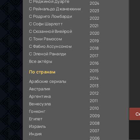
С Реджиной Дуарте
2024
С Рейнальдо Джанеккини
2023
С Родриго Ломбарди
2022
С Софи Шарлотт
2021
С Сюзанной Виейрой
2020
С Тони Рамосом
2019
С Фабио Ассунсоном
2018
С Эленой Раналди
2017
Все актёры
2016
2015
По странам
2014
Арабские сериалы
2013
Австралия
2012
Аргентина
2011
Венесуэла
2010
Гонконг
С
2009
Египет
2008
Израиль
2007
Индия
2006