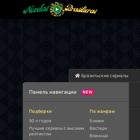
Бразильские сериалы
Панель навигации
Подборки
По жанрам
90-х годов
Боевик
Лучшие сериалы с высоким
Вестерн
рейтингом
Военный