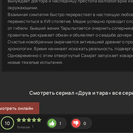
вынуждает доктора и наследницу престола Валлабхгарха и
окружающими.
Взаимная симпатия быстро перерастает в настоящую любов
переместиться в XVII столетие. Медик успешно проводит с
от гибели. Бывший жених Тары пытается очернить соперник
правитель раскрывает обман и объявляет о свадьбе дочери
Счастье новобрачных омрачается активацией древнего про
хронологии. Время начинает искажать реальность, подвер
Одновременно с этим отвергнутый Самрат запускает ковар
новые тяжелые испытания.
Смотреть сериал «Друв и тара» все сер
мотреть онлайн
10
1
0
1
Голосов: