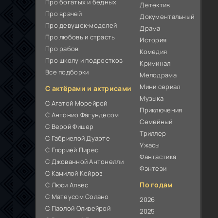
Про богатых и бедных
Детектив
Про врачей
Документальный
Про девушек-моделей
Драма
Про любовь и страсть
История
Про рабов
Комедия
Про школу и подростков
Криминал
Все подборки
Мелодрама
Мини сериал
С актёрами и актрисами
Музыка
С Агатой Морейрой
Приключения
С Антонио Фагундесом
Семейный
С Верой Фишер
Триллер
С Габриелой Дуарте
Ужасы
С Глорией Пирес
Фантастика
С Джованной Антонелли
Фэнтези
С Камилой Кейроз
По годам
С Люси Алвес
С Матеусом Солано
2026
С Паолой Оливейрой
2025