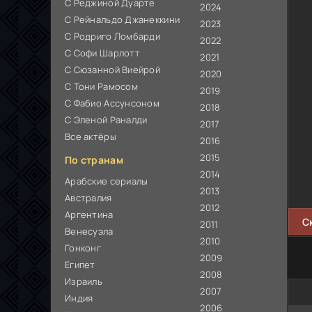
С Реджиной Дуарте
2024
С Рейнальдо Джанеккини
2023
С Родриго Ломбарди
2022
С Софи Шарлотт
2021
С Сюзанной Виейрой
2020
С Тони Рамосом
2019
С Фабио Ассунсоном
2018
С Эленой Раналди
2017
Все актёры
2016
2015
По странам
2014
Арабские сериалы
2013
Австралия
2012
Аргентина
С
2011
Венесуэла
2010
Гонконг
2009
Египет
2008
Израиль
2007
Индия
2006