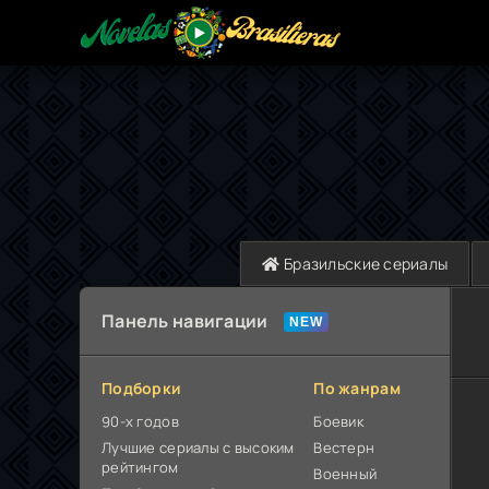
Бразильские сериалы
Панель навигации
Подборки
По жанрам
90-х годов
Боевик
Лучшие сериалы с высоким
Вестерн
рейтингом
Военный