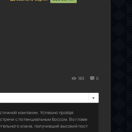
183
0
естижной компании. Успешно пройдя
встречи с потенциальным боссом. Во главе
тельного клана, получивший высокий пост