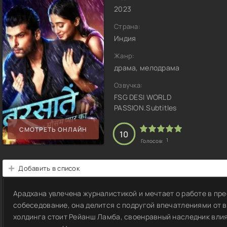
2023
Страна:
Индия
Жанр:
драма, мелодрама
Озвучка:
FSG DESI WORLD
PASSION.Subtitles
СМОТРЕТЬ ОНЛАЙН
10
1
Голосов:
Добавить в список
Арадхана увлечена журналистикой и мечтает о работе в пр
собеседование, она делится с подругой впечатлениями от 
холдинга стоит Рейанш Ламба, своенравный наследник влия