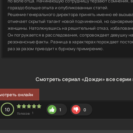
по воле отца. Начинающую сотрудницу терзают сомнения, в
гораздо больше опыта и опубликованных статей.
Решение генерального директора принять именно её вызыва
отмечает скрытый талант новой подчиненной, но одновреме
женщины. Натолкнувшись на решительный отказ, избалован
Он погружается в расследования, сопровождает девушку на
резонансные факты. Разница в характерах порождает посто
раз за разом приводит к бурному примирению.
Смотреть сериал «Дожди» все серии 
мотреть онлайн
10
1
0
1
Голосов: