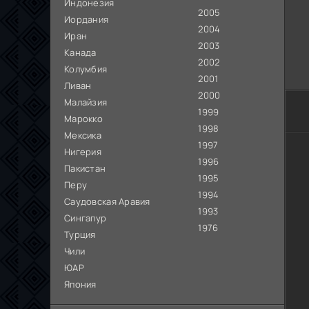
Индонезия
2005
Иордания
2004
Иран
2003
Канада
2002
Колумбия
2001
Ливан
2000
Малайзия
1999
Марокко
1998
Мексика
1997
Нигерия
1996
Пакистан
1995
Перу
1994
Саудовская Аравия
1993
Сингапур
1976
Турция
Чили
ЮАР
Япония