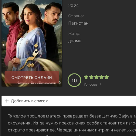
2024
Страна:
Пакистан
Жанр:
драма
СМОТРЕТЬ ОНЛАЙН
10
1
Голосов:
Добавить в список
Тяжелое прошлое матери превращает беззащитную Вафу в м
окружения. Из-за чужих грехов юная особа становится изго
открыто презирают её. Череда циничных интриг и нелепых 