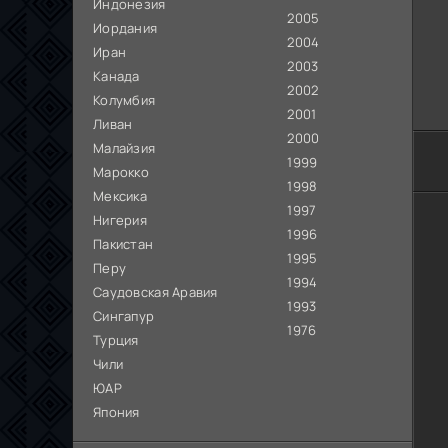
Индонезия
2005
Иордания
2004
Иран
2003
Канада
2002
Колумбия
2001
Ливан
2000
Малайзия
1999
Марокко
1998
Мексика
1997
Нигерия
1996
Пакистан
1995
Перу
1994
Саудовская Аравия
1993
Сингапур
1976
Турция
Чили
ЮАР
Япония