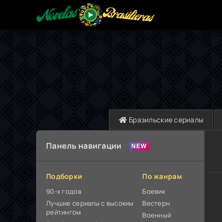
Бразильские сериалы
Панель навигации
Подборки
По жанрам
90-х годов
Боевик
Лучшие сериалы с высоким
Вестерн
рейтингом
Военный