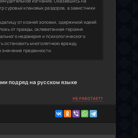
принудительное изгнание. Оказавшись на
тр суровых клановых раздоров, а завистники
адалицу от козней золовки, одержимой идеей
ложь от правды, оклеветанная героиня
тального недоверия и психологического
ть остановить многолетнюю вражду,
 значение преданности.
ии подряд на русском языке
НЕ РАБОТАЕТ?