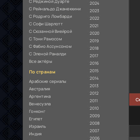
С Реджиной Дуарте
2024
С Рейнальдо Джанеккини
2023
С Родриго Ломбарди
2022
С Софи Шарлотт
2021
С Сюзанной Виейрой
2020
С Тони Рамосом
2019
С Фабио Ассунсоном
2018
С Эленой Раналди
2017
Все актёры
2016
2015
По странам
2014
Арабские сериалы
2013
Австралия
2012
Аргентина
С
2011
Венесуэла
2010
Гонконг
2009
Египет
2008
Израиль
2007
Индия
2006