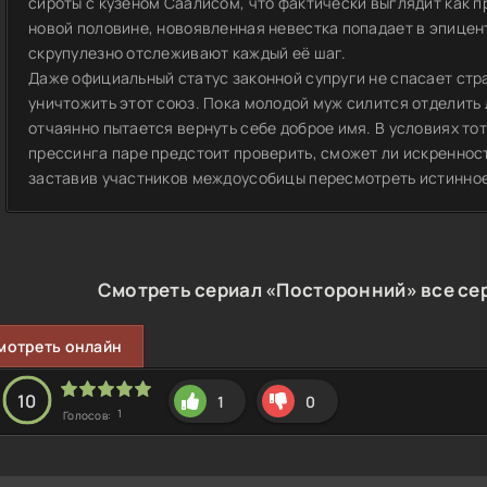
сироты с кузеном Саалисом, что фактически выглядит как 
новой половине, новоявленная невестка попадает в эпицен
скрупулезно отслеживают каждый её шаг.
Даже официальный статус законной супруги не спасает стр
уничтожить этот союз. Пока молодой муж силится отделить 
отчаянно пытается вернуть себе доброе имя. В условиях то
прессинга паре предстоит проверить, сможет ли искреннос
заставив участников междоусобицы пересмотреть истинное
Смотреть сериал «Посторонний» все сер
мотреть онлайн
10
1
0
1
Голосов: