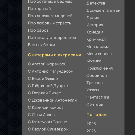
Про богатых и бедных
Детектив
Про врачей
Документальный
Про девушек-моделей
Драма
Про любовь и страсть
История
Про рабов
Комедия
Про школу и подростков
Криминал
Все подборки
Мелодрама
Мини сериал
С актёрами и актрисами
Музыка
С Агатой Морейрой
Приключения
С Антонио Фагундесом
Семейный
С Верой Фишер
Триллер
С Габриелой Дуарте
Ужасы
С Глорией Пирес
Фантастика
С Джованной Антонелли
Фэнтези
С Камилой Кейроз
По годам
С Люси Алвес
С Матеусом Солано
2026
С Паолой Оливейрой
2025