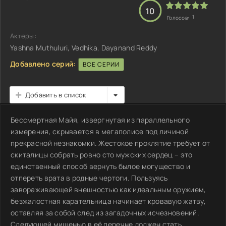
10
1
Голосов:
Актеры:
Yashna Muthuluri, Vedhika, Dayanand Reddy
Добавлено серий:
ВСЕ СЕРИИ
Добавить в список
Бессмертная Майя, извергнутая из параллельного
измерения, скрывается в мегаполисе под личиной
прекрасной незнакомки. Жестокое проклятие требует от
скиталицы собрать ровно сто мужских сердец – это
единственный способ вернуть былое могущество и
отпереть врата в родные чертоги. Пользуясь
завораживающей внешностью как идеальным оружием,
безжалостная карательница начинает кровавую жатву,
оставляя за собой след из загадочных исчезновений.
Следующей мишенью в её перечне должен стать