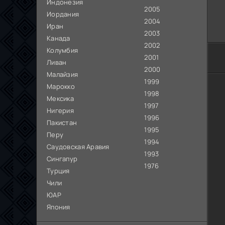
Индонезия
2005
Иордания
2004
Иран
2003
Канада
2002
Колумбия
2001
Ливан
2000
Малайзия
1999
Марокко
1998
Мексика
1997
Нигерия
1996
Пакистан
1995
Перу
1994
Саудовская Аравия
1993
Сингапур
1976
Турция
Чили
ЮАР
Япония