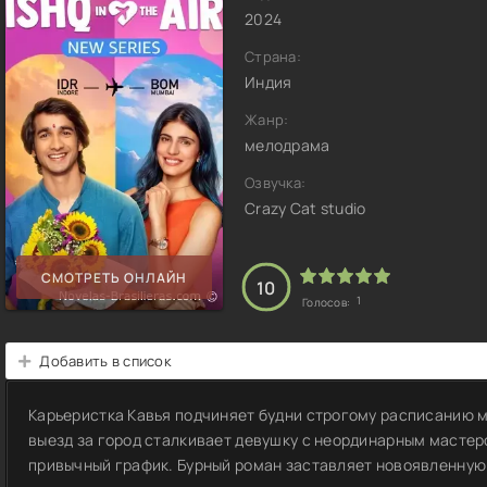
2024
Страна:
Индия
Жанр:
мелодрама
Озвучка:
Crazy Cat studio
СМОТРЕТЬ ОНЛАЙН
10
1
Голосов:
Добавить в список
Карьеристка Кавья подчиняет будни строгому расписанию м
выезд за город сталкивает девушку с неординарным мастер
привычный график. Бурный роман заставляет новоявленную