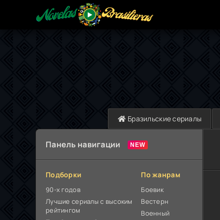
Бразильские сериалы
Панель навигации
Подборки
По жанрам
90-х годов
Боевик
Лучшие сериалы с высоким
Вестерн
рейтингом
Военный