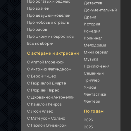
Про богатых и бедных
Детектив
Про врачей
Документальный
Про девушек-моделей
Драма
Про любовь и страсть
История
Про рабов
Комедия
Про школу и подростков
Криминал
Все подборки
Мелодрама
Мини сериал
С актёрами и актрисами
Музыка
С Агатой Морейрой
Приключения
С Антонио Фагундесом
Семейный
С Верой Фишер
Триллер
С Габриелой Дуарте
Ужасы
С Глорией Пирес
Фантастика
С Джованной Антонелли
Фэнтези
С Камилой Кейроз
По годам
С Люси Алвес
С Матеусом Солано
2026
С Паолой Оливейрой
2025