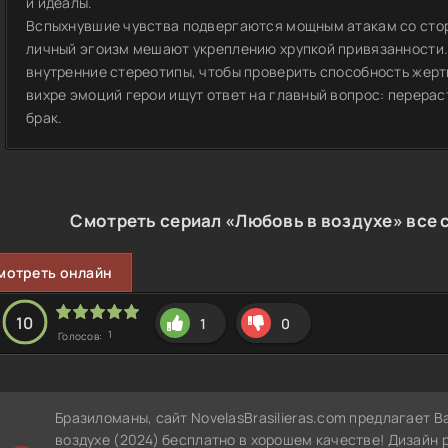
и идеалы.
Вспыхнувшие чувства подвергаются мощным атакам со стор
личный эгоизм мешают укреплению хрупкой привязанности
внутренние стереотипы, чтобы проверить способность жерт
вихре эмоций герои ищут ответ на главный вопрос: перерас
брак.
Смотреть сериал «Любовь в воздухе» все 
мотреть онлайн
10
1
0
1
Голосов:
Бразиломаны, сайт NovelasBrasilieras.com предлагает 
воздухе (2024) бесплатно в хорошем качестве! Дизайн 