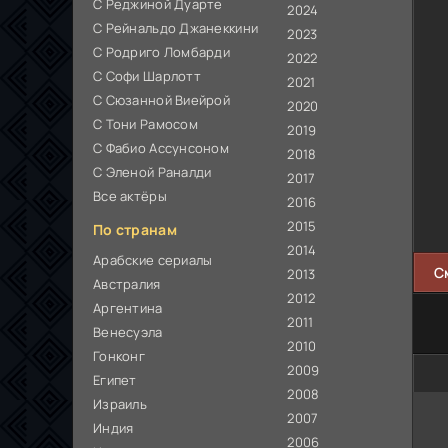
С Реджиной Дуарте
2024
С Рейнальдо Джанеккини
2023
С Родриго Ломбарди
2022
С Софи Шарлотт
2021
С Сюзанной Виейрой
2020
С Тони Рамосом
2019
С Фабио Ассунсоном
2018
С Эленой Раналди
2017
Все актёры
2016
2015
По странам
2014
Арабские сериалы
С
2013
Австралия
2012
Аргентина
2011
Венесуэла
2010
Гонконг
2009
Египет
2008
Израиль
2007
Индия
2006