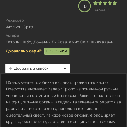
10
1
Голосов:
Режиссер:
Жюльен Юрто
Актеры:
Катрин Шабо, Доменик Ди Роза, Амир Сам Накджавани
Добавлено серий:
ВСЕ СЕРИИ
Добавить в список
Обнаружение покойника в стенах провинциального
Прескотта вырывает Валери Трюдо из привычной рутины
управления гостиничным бизнесом. Решив не полагаться
на официальные органы, владелица заведения берется за
распутывание этого дела, невольно втягиваясь в
смертельный квест. Каждое новое открытие расширяет
круг подозреваемых, заставляя женщину с одинаковым