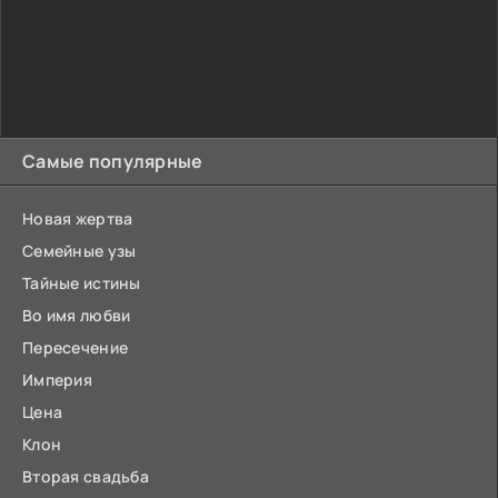
Самые популярные
Новая жертва
Семейные узы
Тайные истины
Во имя любви
Пересечение
Империя
Цена
Клон
Вторая свадьба