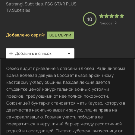
Satrangi.Subtitles, FSG STAR PLUS
TV.Subtitles
10
2
Голосов:
Добавлено серий:
ВСЕ СЕРИИ
Добавить в список
Сехер видит призвание в спасении людей. Ради диплома
врача волевая девушка бросает вызов архаичному
кастовому укладу общины. Каждая лекция дается
студентке ценой изнурительной войны с устоями
предков, требующими от нее полной покорности.
Союзницей бунтарки становится мать Каусар, которую в
девичестве насильно выдали замуж, лишив права на
самореализацию. Горькая участь побудила ее
превратиться в нерушимый барьер между деспотичной
родней и наследницей. Пытаясь уберечь выпускницу от