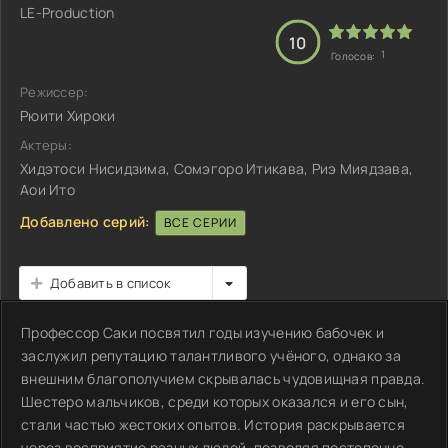
LE-Production
10
1
Голосов:
Режиссер:
Рюити Хироки
Актеры:
Хидэтоси Нисидзима, Сомэгоро Итикава, Риэ Миядзава,
Аои Ито
Добавлено серий:
ВСЕ СЕРИИ
Добавить в список
Профессор Саки посвятил годы изучению бабочек и
заслужил репутацию талантливого учёного, однако за
внешним благополучием скрывалась чудовищная правда.
Шестеро мальчиков, среди которых оказался и его сын,
стали частью жестоких опытов. История раскрывается
через восприятие разных людей, позволяя постепенно