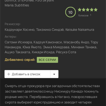
DorimЭ, STEPonee, FSG Skylark
Maria.Subtitles
10
1
Голосов:
Режиссер:
Кадзунари Хосино, Такэхико Синдзё, Keisuke Nakamura
Актеры:
Сатоми Исихара, Кадзуя Камэнаси, Масанобу Андо, Тору
Накамура, Юма Ямото, Эмма Миядзава, Минами Танака,
Ацуко Такахата, Хикари Исида, Рёсукэ Сота
Добавлено серий:
ВСЕ СЕРИИ
Добавить в список
Смерть отца-прокурора при загадочных обстоятельствах
заставляет девятиклассницу Нисимуру Канадэ покинуть
родные места. Перебравшись в Нагано, повзрослевшая
сирота выбирает юриспруденцию и заводит четырех