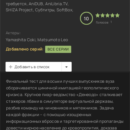
требуется, AniDUB, AniLibria.TV,
SHIZA Project, Субтитры, SoftBox,
10
1
Голосов:
Актеры:
Yamashita Coki, Matsumoto Leo
Добавлено серий:
ВСЕ СЕРИИ
Добавить в список
Финальный тест для восьми лучших выпускников вуза
оборачивается циничной имитацией геополитического
кризиса. Крупное пиар-ведомство «Денеодо» сталкивает
стажеров лбами в симуляторе виртуальной державы,
разбив команду на чиновников и мятежников. Задача
каждой фракции – с помощью изощренных
информационных вбросов и таргетированной пропаганды
довести мирное население до кровопролития, доказав