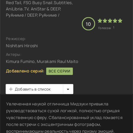
Red Tail, FSG Busy Snail.Subtitles,
AniLibria.TV, AniStar & DEEP,
РуАниме / DEEP, РуАниме /
10
1
Голосов:
Режиссер:
Nishitani Hiroshi
Актеры:
Kimura Fumino, Murakami Raul Maito
Добавлено серий:
ВСЕ СЕРИИ
Добавить в список
Увлеченная наукой отличница Мидзуки привыкла
руководствоваться сухой логикой, полностью отрицая
чувственную сферу. Сбалансированный уклад ломается
после встречи с эксцентричным фотографом,
воспринимающим реальность через призму эмоций.