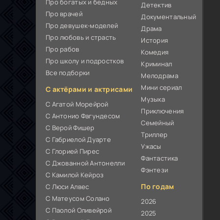
Про богатых и бедных
Детектив
Про врачей
Документальный
Про девушек-моделей
Драма
Про любовь и страсть
История
Про рабов
Комедия
Про школу и подростков
Криминал
Все подборки
Мелодрама
Мини сериал
С актёрами и актрисами
Музыка
С Агатой Морейрой
Приключения
С Антонио Фагундесом
Семейный
С Верой Фишер
Триллер
С Габриелой Дуарте
Ужасы
С Глорией Пирес
Фантастика
С Джованной Антонелли
Фэнтези
С Камилой Кейроз
По годам
С Люси Алвес
С Матеусом Солано
2026
С Паолой Оливейрой
2025