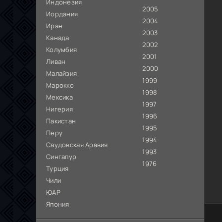
Индонезия
2005
Иордания
2004
Иран
2003
Канада
2002
Колумбия
2001
Ливан
2000
Малайзия
1999
Марокко
1998
Мексика
1997
Нигерия
1996
Пакистан
1995
Перу
1994
Саудовская Аравия
1993
Сингапур
1976
Турция
Чили
ЮАР
Япония