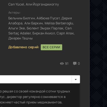
Can Yücel, Али Йорганджиоглу
Актеры:
Бельчим Билгин, Айбюке Пусат, Дерия
Алабора, Али Баркин, Melisa Berberoglu,
Альги Эке, Бюлент Эмрах Парлак, Can
Sertaç Adalier, Биркан Акиол, Сарп Апак,
Джерен Ташчы
Добавлено серий:
ВСЕ СЕРИИ
91
0
о решая со своей командой сотни трудных
тус, директор регулярно сомневается в
ложняет частый прием медикаментов,