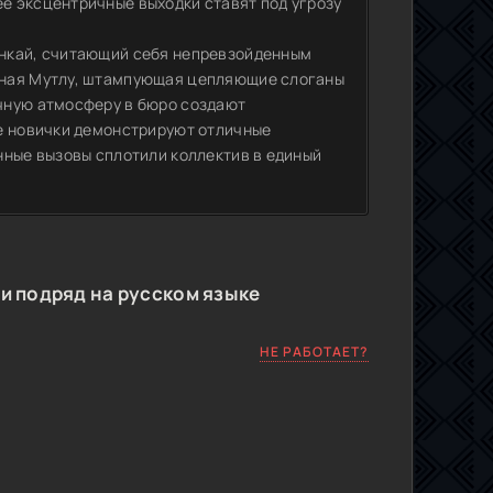
ё эксцентричные выходки ставят под угрозу
ункай, считающий себя непревзойденным
ьная Мутлу, штампующая цепляющие слоганы
чную атмосферу в бюро создают
ые новички демонстрируют отличные
нные вызовы сплотили коллектив в единый
и подряд на русском языке
НЕ РАБОТАЕТ?