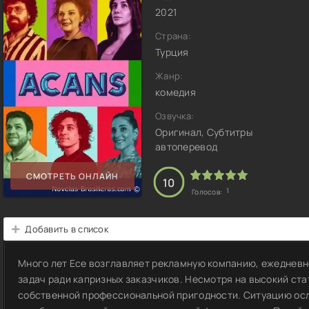
2021
Страна:
Турция
Жанр:
комедия
Озвучка:
Оригинал, Субтитры
автоперевод
СМОТРЕТЬ ОНЛАЙН
10
1
Голосов:
Добавить в список
Много лет Есе возглавляет рекламную компанию, ежедневн
задач ради капризных заказчиков. Несмотря на высокий ста
собственной профессиональной пригодности. Ситуацию ос