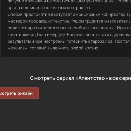
пагубно влияющий на эмоциональный фон женщины. Порой е
срыва подписание ключевых контрактов.
Опорой предприятия выступает амбициозный копирайтер Т
мастером продающих текстов. Рядом трудится очаровател
ради тренировки перед созданием большого романа. Ирони
креативщики Джан и Бурджу. Вопреки юности, эти одаренн
результаты и уже настроены потеснить старожилов. Постоя
механизм, готовый выдержать любой кризис.
Смотреть сериал «Агентство» все сери
мотреть онлайн