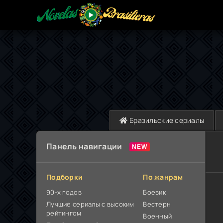
Бразильские сериалы
Панель навигации
Подборки
По жанрам
90-х годов
Боевик
Лучшие сериалы с высоким
Вестерн
рейтингом
Военный