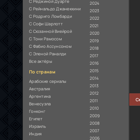
С Реджиной Дуарте
2024
С Рейнальдо Джанеккини
2023
С Родриго Ломбарди
2022
С Софи Шарлотт
2021
С Сюзанной Виейрой
2020
С Тони Рамосом
2019
С Фабио Ассунсоном
2018
С Эленой Раналди
2017
Все актёры
2016
2015
По странам
2014
Арабские сериалы
2013
Австралия
2012
Аргентина
С
2011
Венесуэла
2010
Гонконг
2009
Египет
2008
Израиль
2007
Индия
2006