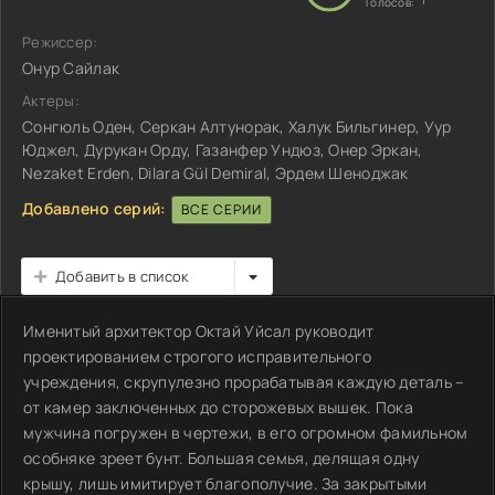
1
Голосов:
Режиссер:
Онур Сайлак
Актеры:
Сонгюль Оден, Серкан Алтунорак, Халук Бильгинер, Уур
Юджел, Дурукан Орду, Газанфер Ундюз, Онер Эркан,
Nezaket Erden, Dilara Gül Demiral, Эрдем Шеноджак
Добавлено серий:
ВСЕ СЕРИИ
Добавить в список
Именитый архитектор Октай Уйсал руководит
проектированием строгого исправительного
учреждения, скрупулезно прорабатывая каждую деталь –
от камер заключенных до сторожевых вышек. Пока
мужчина погружен в чертежи, в его огромном фамильном
особняке зреет бунт. Большая семья, делящая одну
крышу, лишь имитирует благополучие. За закрытыми