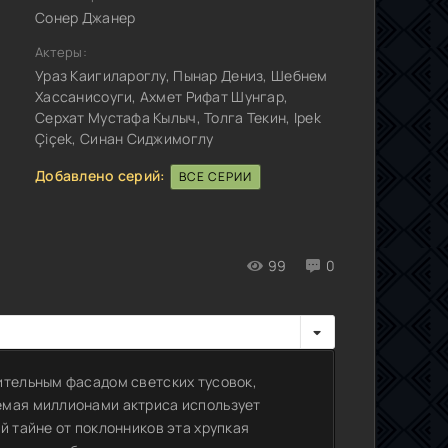
Сонер Джанер
Актеры:
Ураз Каигилароглу, Пынар Дениз, Шебнем
Хассанисоуги, Ахмет Рифат Шунгар,
Серхат Мустафа Кылыч, Толга Текин, Ipek
Çiçek, Синан Сиджимоглу
Добавлено серий:
ВСЕ СЕРИИ
99
0
ительным фасадом светских тусовок,
емая миллионами актриса использует
й тайне от поклонников эта хрупкая