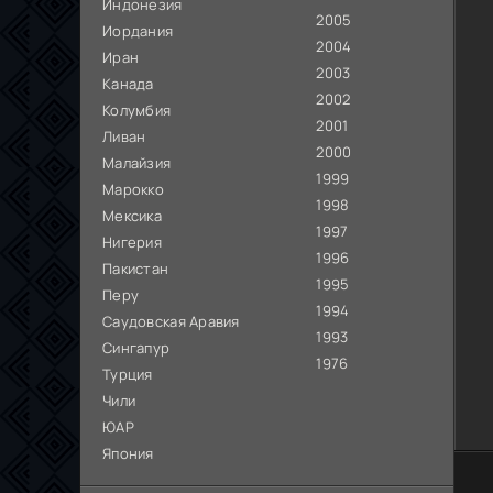
Индонезия
2005
Иордания
2004
Иран
2003
Канада
2002
Колумбия
2001
Ливан
2000
Малайзия
1999
Марокко
1998
Мексика
1997
Нигерия
1996
Пакистан
1995
Перу
1994
Саудовская Аравия
1993
Сингапур
1976
Турция
Чили
ЮАР
Япония