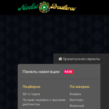
Бразильские сериалы
Панель навигации
Подборки
По жанрам
90-х годов
Боевик
Лучшие сериалы с высоким
Вестерн
рейтингом
Военный