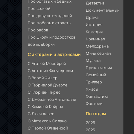
Про богатых и бедных
Детектив
Про врачей
Документальный
Про девушек-моделей
Драма
Про любовь и страсть
История
Про рабов
Комедия
Про школу и подростков
Криминал
Все подборки
Мелодрама
Мини сериал
С актёрами и актрисами
Музыка
С Агатой Морейрой
Приключения
С Антонио Фагундесом
Семейный
С Верой Фишер
Триллер
С Габриелой Дуарте
Ужасы
С Глорией Пирес
Фантастика
С Джованной Антонелли
Фэнтези
С Камилой Кейроз
По годам
С Люси Алвес
С Матеусом Солано
2026
С Паолой Оливейрой
2025