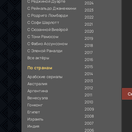
С Реджиной Дуарте
2024
С Рейнальдо Джанеккини
2023
С Родриго Ломбарди
2022
С Софи Шарлотт
2021
С Сюзанной Виейрой
2020
С Тони Рамосом
2019
С Фабио Ассунсоном
2018
С Эленой Раналди
2017
Все актёры
2016
2015
По странам
2014
Арабские сериалы
2013
Австралия
2012
Аргентина
С
2011
Венесуэла
2010
Гонконг
2009
Египет
2008
Израиль
2007
Индия
2006