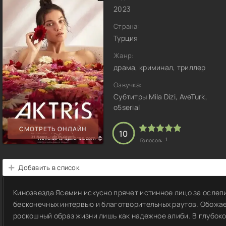
2023
Страна:
Турция
Жанр:
драма, криминал, триллер
Озвучка:
Субтитры Mila Dizi, AveTurk,
o5serial
СМОТРЕТЬ ОНЛАЙН
10
1
Голосов:
Добавить в список
Кинозвезда Ясемин искусно прячет истинное лицо за ослеп
бесконечных интервью и благотворительных раутов. Обожа
роскошный образ жизни лишь как надежное алиби. В глубоко