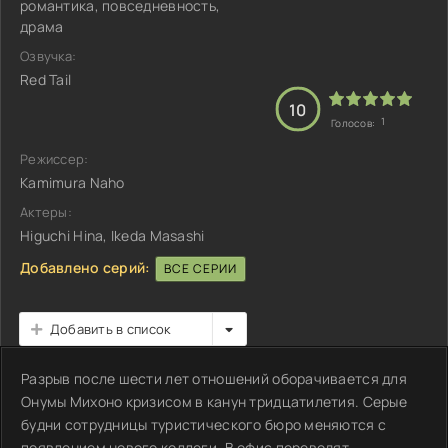
романтика, повседневность,
драма
Озвучка:
Red Tail
10
1
Голосов:
Режиссер:
Kamimura Naho
Актеры:
Higuchi Hina, Ikeda Masashi
Добавлено серий:
ВСЕ СЕРИИ
Добавить в список
Разрыв после шести лет отношений оборачивается для
Онумы Михоно кризисом в канун тридцатилетия. Серые
будни сотрудницы туристического бюро меняются с
появлением нового коллеги. В офис переводят