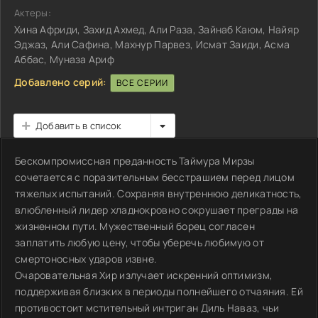
Актеры:
Хина Африди, Захид Ахмед, Али Раза, Зайнаб Каюм, Найяр
Эджаз, Али Сафина, Махнур Парвез, Исмат Заиди, Асма
Аббас, Муназа Ариф
Добавлено серий:
ВСЕ СЕРИИ
Добавить в список
Бескомпромиссная преданность Таймура Мирзы
сочетается с поразительным бесстрашием перед лицом
тяжелых испытаний. Сохраняя внутреннюю деликатность,
влюбленный лидер хладнокровно сокрушает преграды на
жизненном пути. Мужественный борец согласен
заплатить любую цену, чтобы уберечь любимую от
смертоносных ударов извне.
Очаровательная Хир излучает искренний оптимизм,
поддерживая близких в периоды полнейшего отчаяния. Ей
противостоит мстительный интриган Диль Наваз, чьи