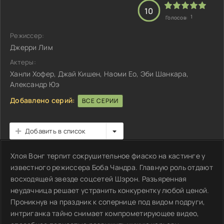
10
1
Голосов:
Режиссер:
Джерри Лим
Актеры:
Ханли Хофер, Джай Кишен, Наоми Ео, Эби Шанкара,
Александр Юэ
Добавлено серий:
ВСЕ СЕРИИ
Добавить в список
Хлоя Вонг терпит сокрушительное фиаско на кастинге у
известного режиссера Боба Чандра. Главную роль отдают
восходящей звезде соцсетей Шэрон. Разъяренная
неудачница решает устранить конкурентку любой ценой.
Проникнув на праздник к сопернице под видом подруги,
интриганка тайно снимает компрометирующее видео,