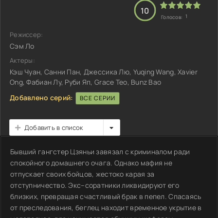
10
1
Голосов:
Режиссер:
Сэм Ло
Актеры:
Кэш Чуан, Санни Пан, Джессика Лю, Yuqing Wang, Xavier
Ong, Фабиан Лу, Руби Яп, Grace Teo, Bunz Bao
Добавлено серий:
ВСЕ СЕРИИ
Добавить в список
Бывший гангстер Цзяньи завязал с криминалом ради
спокойного домашнего очага. Однако мафия не
отпускает своих бойцов, жестоко карая за
отступничество. Экс–соратники ликвидируют его
близких, превращая счастливый брак в пепел. Спасаясь
от преследования, беглец находит временное укрытие в