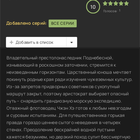
10
1
Голосов:
Добавлено серий:
ВСЕ СЕРИИ
Добавить в список
Владетельный престолонаследник Поднебесной,
изнывающий в роскошном заточении, стремится к
неизведанным горизонтам. Царственный юноша мечтает
покинуть родные края ради изучения чужеземных культур.
Из–за запретов придворных советников сухопутный
маршрут закрыт, поэтому аристократ выбирает опасный
путь – снарядить грандиозную морскую экспедицию.
Отважный флотоводец Чжэн Хэ готов к любым невзгодам
и суровым испытаниям. Для путешественника горькая
правда гораздо ценнее сытого неведения в четырех
стенах. Преодоление бескрайней водной пустыни
кажется безумием, но дерзкий поход сулит бессмертную