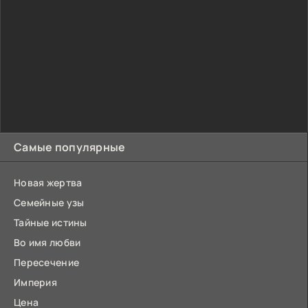
Самые популярные
Новая жертва
Семейные узы
Тайные истины
Во имя любви
Пересечение
Империя
Цена