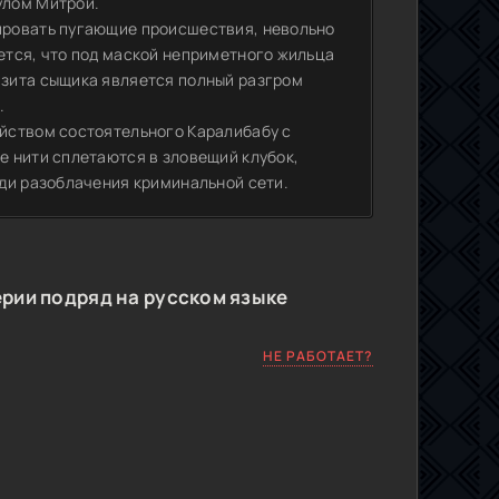
улом Митрой.
ировать пугающие происшествия, невольно
ется, что под маской неприметного жильца
зита сыщика является полный разгром
.
йством состоятельного Каралибабу с
 нити сплетаются в зловещий клубок,
ди разоблачения криминальной сети.
рии подряд на русском языке
НЕ РАБОТАЕТ?