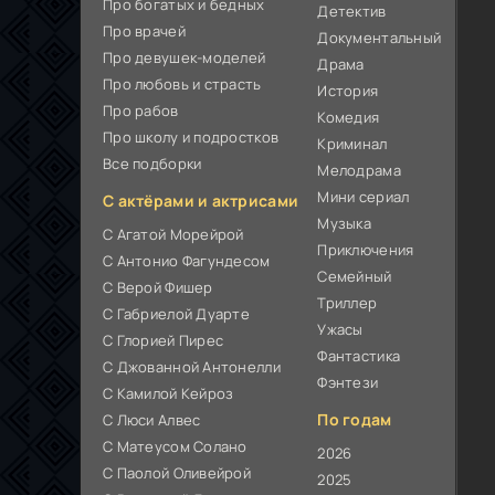
Про богатых и бедных
Детектив
Про врачей
Документальный
Про девушек-моделей
Драма
Про любовь и страсть
История
Про рабов
Комедия
Про школу и подростков
Криминал
Все подборки
Мелодрама
Мини сериал
С актёрами и актрисами
Музыка
С Агатой Морейрой
Приключения
С Антонио Фагундесом
Семейный
С Верой Фишер
Триллер
С Габриелой Дуарте
Ужасы
С Глорией Пирес
Фантастика
С Джованной Антонелли
Фэнтези
С Камилой Кейроз
По годам
С Люси Алвес
С Матеусом Солано
2026
С Паолой Оливейрой
2025