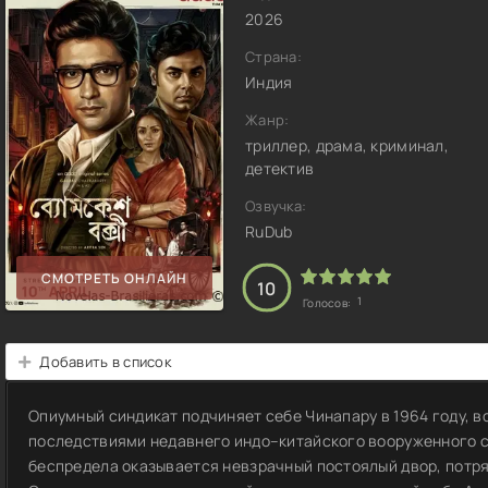
2026
Страна:
Индия
Жанр:
триллер, драма, криминал,
детектив
Озвучка:
RuDub
СМОТРЕТЬ ОНЛАЙН
10
1
Голосов:
Добавить в список
Опиумный синдикат подчиняет себе Чинапару в 1964 году,
последствиями недавнего индо–китайского вооруженного с
беспредела оказывается невзрачный постоялый двор, потр