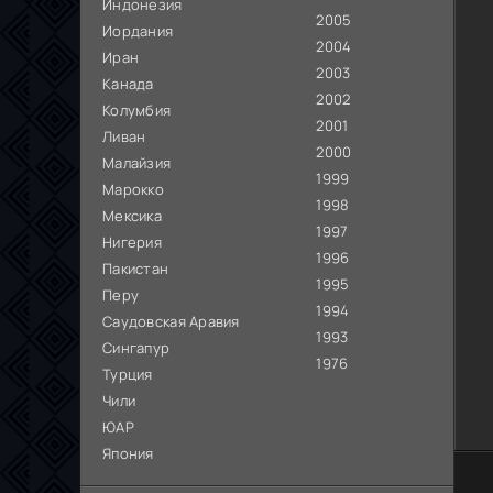
Индонезия
2005
Иордания
2004
Иран
2003
Канада
2002
Колумбия
2001
Ливан
2000
Малайзия
1999
Марокко
1998
Мексика
1997
Нигерия
1996
Пакистан
1995
Перу
1994
Саудовская Аравия
1993
Сингапур
1976
Турция
Чили
ЮАР
Япония