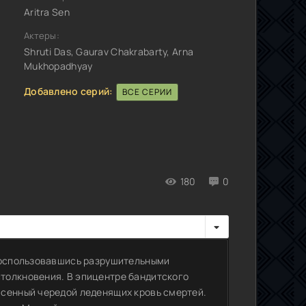
Aritra Sen
Актеры:
Shruti Das, Gaurav Chakrabarty, Arna
Mukhopadhyay
Добавлено серий:
ВСЕ СЕРИИ
180
0
 воспользовавшись разрушительными
толкновения. В эпицентре бандитского
ясенный чередой леденящих кровь смертей.