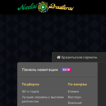
Бразильские сериалы
Панель навигации
Подборки
По жанрам
90-х годов
Боевик
Лучшие сериалы с высоким
Вестерн
рейтингом
Военный