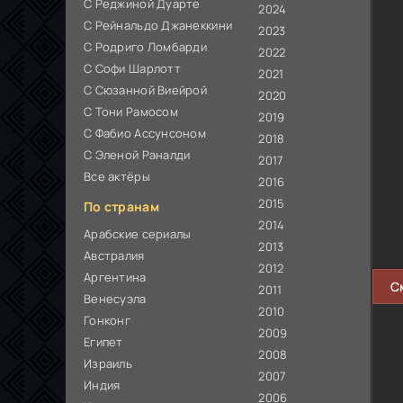
С Реджиной Дуарте
2024
С Рейнальдо Джанеккини
2023
С Родриго Ломбарди
2022
С Софи Шарлотт
2021
С Сюзанной Виейрой
2020
С Тони Рамосом
2019
С Фабио Ассунсоном
2018
С Эленой Раналди
2017
Все актёры
2016
2015
По странам
2014
Арабские сериалы
2013
Австралия
2012
Аргентина
С
2011
Венесуэла
2010
Гонконг
2009
Египет
2008
Израиль
2007
Индия
2006