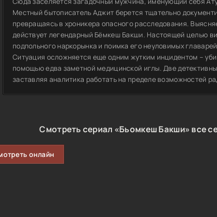
Сюда заселяется загадочный мужчина, именующий себя Ат
Местный бытописатель Аджит берется тщательно документ
превращаясь в хроникера опасного расследования. Выясня
действует легендарный Бёмкеш Бакши. Настоящей целью ви
подпольного наркорынка и поимка его неуловимых главарей
Ситуация осложняется еще одним жутким инцидентом – уби
помощью едва заметной медицинской иглы. Две детективные
заставляя аналитика работать на пределе возможностей ра
Смотреть сериал «Бьомкеш Бакши» все се
мотреть онлайн