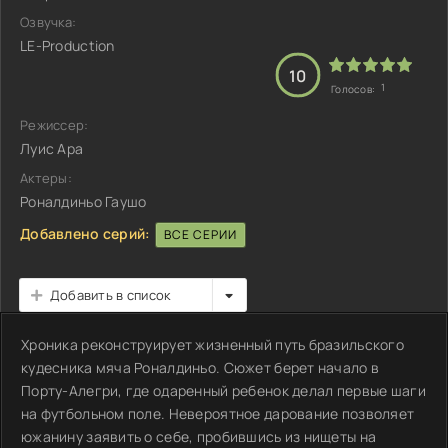
Озвучка:
LE-Production
10
1
Голосов:
Режиссер:
Луис Ара
Актеры:
Роналдиньо Гаушо
Добавлено серий:
ВСЕ СЕРИИ
Добавить в список
Хроника реконструирует жизненный путь бразильского
кудесника мяча Роналдиньо. Сюжет берет начало в
Порту-Алегри, где одаренный ребенок делал первые шаги
на футбольном поле. Невероятное дарование позволяет
южанину заявить о себе, пробившись из нищеты на