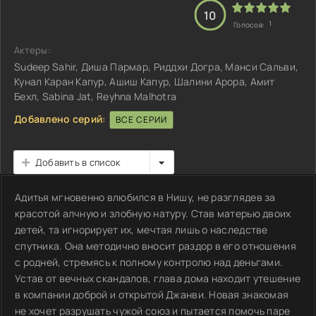
10
1
Голосов:
Актеры:
Sudeep Sahir, Диша Пармар, Риддхи Догра, Манси Сальви,
Кунал Каран Капур, Ашиш Капур, Шалини Арора, Амит
Бехл, Sabina Jat, Reyhna Malhotra
Добавлено серий:
ВСЕ СЕРИИ
Добавить в список
Адитья мгновенно влюбился в Нишу, не разглядев за
красотой алчную и злобную натуру. Став матерью двоих
детей, та игнорирует их, мечтая лишь о наследстве
спутника. Она методично вносит раздор в его отношения
с родней, стремясь к полному контролю над деньгами.
Устав от вечных скандалов, глава дома находит утешение
в компании доброй и открытой Джанви. Новая знакомая
не хочет разрушать чужой союз и пытается помочь паре