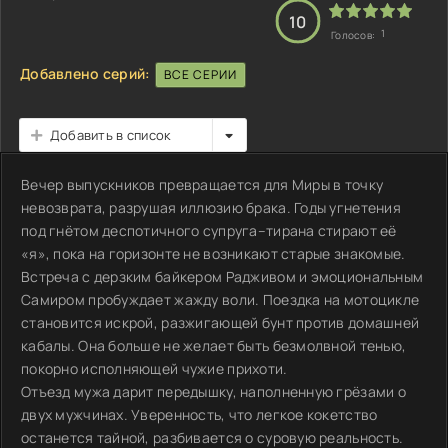
10
1
Голосов:
Добавлено серий:
ВСЕ СЕРИИ
Добавить в список
Вечер выпускников превращается для Миры в точку
невозврата, разрушая иллюзию брака. Годы угнетения
под гнётом деспотичного супруга–тирана стирают её
«я», пока на горизонте не возникают старые знакомые.
Встреча с дерзким байкером Радживом и эмоциональным
Самиром пробуждает жажду воли. Поездка на мотоцикле
становится искрой, разжигающей бунт против домашней
кабалы. Она больше не желает быть безмолвной тенью,
покорно исполняющей чужие прихоти.
Отъезд мужа дарит передышку, наполненную грёзами о
двух мужчинах. Уверенность, что легкое кокетство
останется тайной, разбивается о суровую реальность.