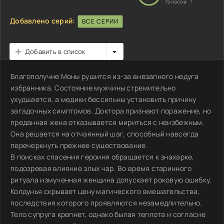
1
Голосов:
Добавлено серий:
ВСЕ СЕРИИ
Добавить в список
Благополучие Моны рушится из-за внезапного недуга
избранника. Состояние мужчины стремительно
ухудшается, а медики бессильны установить причину
загадочных симптомов. Доктора признают поражение, но
преданная жена отказывается мириться с неизбежным.
Она решается на отчаянный шаг, способный навсегда
перечеркнуть прежнее существование.
В поисках спасения героиня обращается к знахарке,
подозревая влияние злых чар. Во время старинного
ритуала измученная женщина допускает роковую ошибку.
Колдунья скрывает цену магического вмешательства,
последствия которого проявляются незамедлительно.
Тело супруга крепнет, однако былая теплота и согласие