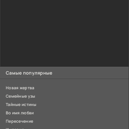
Самые популярные
Новая жертва
Семейные узы
Тайные истины
Во имя любви
Пересечение