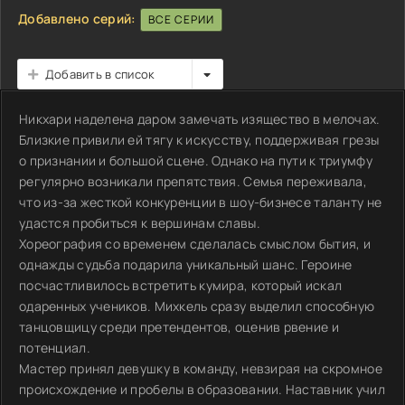
Добавлено серий:
ВСЕ СЕРИИ
Добавить в список
Никхари наделена даром замечать изящество в мелочах.
Близкие привили ей тягу к искусству, поддерживая грезы
о признании и большой сцене. Однако на пути к триумфу
регулярно возникали препятствия. Семья переживала,
что из-за жесткой конкуренции в шоу-бизнесе таланту не
удастся пробиться к вершинам славы.
Хореография со временем сделалась смыслом бытия, и
однажды судьба подарила уникальный шанс. Героине
посчастливилось встретить кумира, который искал
одаренных учеников. Михкель сразу выделил способную
танцовщицу среди претендентов, оценив рвение и
потенциал.
Мастер принял девушку в команду, невзирая на скромное
происхождение и пробелы в образовании. Наставник учил