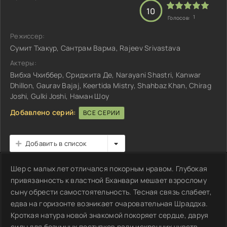
10
1
Голосов:
Режиссер:
Сумит Тхакур, Сантрам Варма, Rajeev Srivastava
Актеры:
Вибха Чхиббер, Сриджита Де, Narayani Shastri, Kanwar
Dhillon, Gaurav Bajaj, Keertida Mistry, Shahbaz Khan, Chirag
Joshi, Gulki Joshi, Наман Шоу
Добавлено серий:
ВСЕ СЕРИИ
Добавить в список
Шер с малых лет отличался покорным нравом. Глубокая
привязанность к властной Бханвари мешает взрослому
сыну обрести самостоятельность. Тесная связь слабеет,
едва на горизонте возникает очаровательная Шраддха.
Кроткая натура новой знакомой покоряет сердце, даруя
силы для безумных поступков ради искренних чувств.