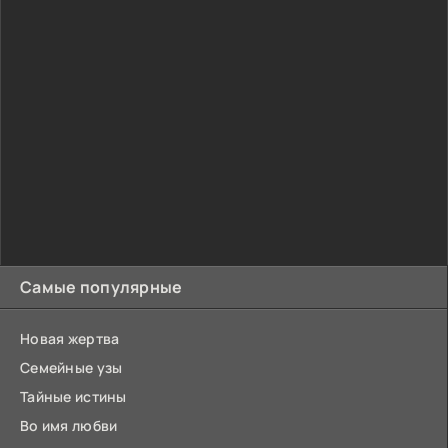
Самые популярные
Новая жертва
Семейные узы
Тайные истины
Во имя любви