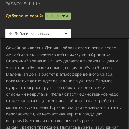
PASSION.Subtitles
Добавлено серий:
ВСЕ СЕРИИ
Добавить в список
Семейная идиллия Девьяни обращается в пепел после
жуткой аварии, изувечившей психику ее избранника.
Спасенный врачами Ришабх делается тираном, ищущим
утешение в бутылке и вымещающим злобу на близких.
Маленькая дочка растет в атмосфере вечного ужаса,
пока мать тщетно ждет исцеления мучителя.Безумие
супруга прогрессирует – он обрастает долгами и
опасными недругами. Желая спасти единственное чадо
от жестокости отца, женщина тайно отсылает ребенка в
монастырские стены. Горькая разлука оказывается ценой
безопасности, но несчастная верит в грядущую
встречу.Очередная вспышка пьяной ярости
заканчивается трагедией. Пытаясь выжить, измученная