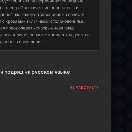
родственников разворачивается на фоне
навсегда.Политические перевороты и
анностью клану и требованиями совести.
я с кровавыми уличными столкновениями,
тся преодолевать суровые невзгоды,
былого величия вершится эпическая драма о
жданного искупления.
и подряд на русском языке
НЕ РАБОТАЕТ?