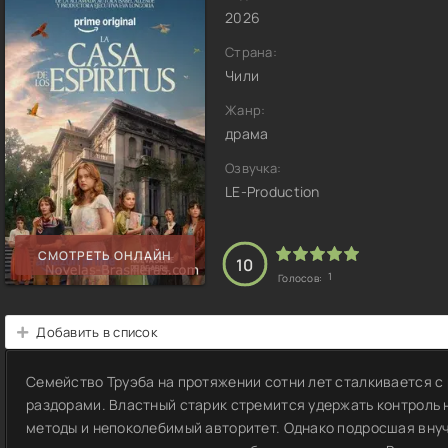
2026
Страна:
Чили
Жанр:
драма
Озвучка:
LE-Production
СМОТРЕТЬ ОНЛАЙН
10
1
Голосов:
Добавить в список
Семейство Труэба на протяжении сотни лет сталкивается 
раздорами. Властный старик стремится удержать контроль 
методы и непоколебимый авторитет. Однако подросшая внуч