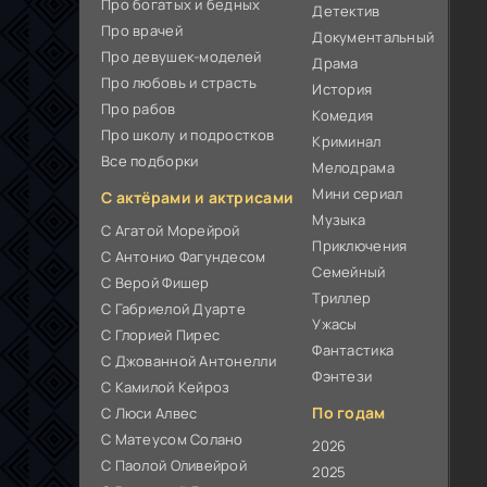
Про богатых и бедных
Детектив
Про врачей
Документальный
Про девушек-моделей
Драма
Про любовь и страсть
История
Про рабов
Комедия
Про школу и подростков
Криминал
Все подборки
Мелодрама
Мини сериал
С актёрами и актрисами
Музыка
С Агатой Морейрой
Приключения
С Антонио Фагундесом
Семейный
С Верой Фишер
Триллер
С Габриелой Дуарте
Ужасы
С Глорией Пирес
Фантастика
С Джованной Антонелли
Фэнтези
С Камилой Кейроз
По годам
С Люси Алвес
С Матеусом Солано
2026
С Паолой Оливейрой
2025