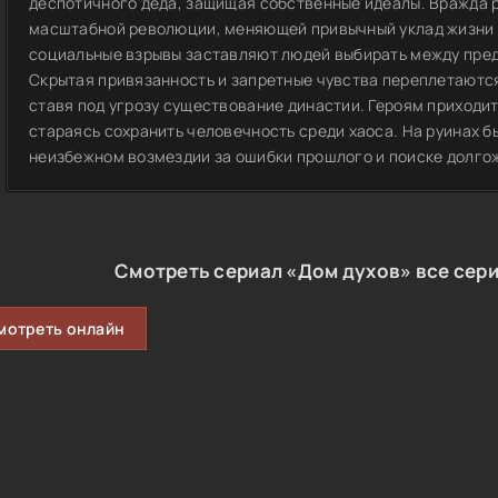
деспотичного деда, защищая собственные идеалы. Вражда 
масштабной революции, меняющей привычный уклад жизни 
социальные взрывы заставляют людей выбирать между пред
Скрытая привязанность и запретные чувства переплетаютс
ставя под угрозу существование династии. Героям приходи
стараясь сохранить человечность среди хаоса. На руинах 
неизбежном возмездии за ошибки прошлого и поиске долго
Смотреть сериал «Дом духов» все сери
мотреть онлайн