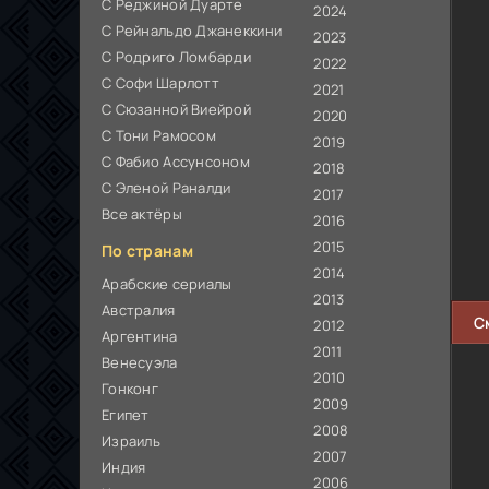
С Реджиной Дуарте
2024
С Рейнальдо Джанеккини
2023
С Родриго Ломбарди
2022
С Софи Шарлотт
2021
С Сюзанной Виейрой
2020
С Тони Рамосом
2019
С Фабио Ассунсоном
2018
С Эленой Раналди
2017
Все актёры
2016
2015
По странам
2014
Арабские сериалы
2013
Австралия
С
2012
Аргентина
2011
Венесуэла
2010
Гонконг
2009
Египет
2008
Израиль
2007
Индия
2006