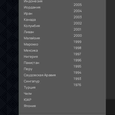
Индонезия
2005
Иордания
2004
Иран
2003
Канада
2002
Колумбия
2001
Ливан
2000
Малайзия
1999
Марокко
1998
Мексика
1997
Нигерия
1996
Пакистан
1995
Перу
1994
Саудовская Аравия
1993
Сингапур
1976
Турция
Чили
ЮАР
Япония