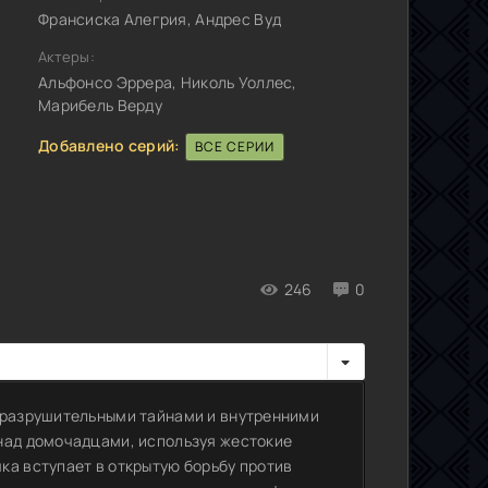
Франсиска Алегрия, Андрес Вуд
Актеры:
Альфонсо Эррера, Николь Уоллес,
Марибель Верду
Добавлено серий:
ВСЕ СЕРИИ
246
0
с разрушительными тайнами и внутренними
над домочадцами, используя жестокие
ка вступает в открытую борьбу против