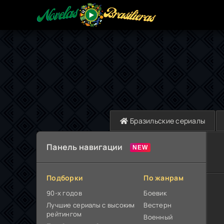
Бразильские сериалы
Панель навигации
Подборки
По жанрам
90-х годов
Боевик
Лучшие сериалы с высоким
Вестерн
рейтингом
Военный