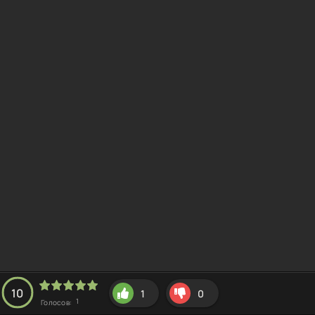
10
1
0
1
Голосов: