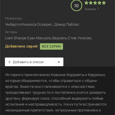
10
1
Голосов:
Режиссер:
Умберто Инохоса Оскарис, Дэвид Паблос
Актеры:
Liam Sharpe Хуан Мануэль Берналь Стив Уилкокс
Добавлено серий:
ВСЕ СЕРИИ
Добавить в список
История о приключениях Хоакина Мурриеты и Каррильо,
которые объединяются, чтобы справиться с общим
врагом. Вместе они сталкиваются с опасностями,
преодолевают трудности и постепенно учатся доверять
другому, формируя союз, способный выдержать любые
испытания и несправедливость. На их пути встречаются
неожиданные препятствия, хитроумные противники и