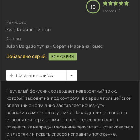
10
1
Голосов:
Режиссер:
Хуан Камило Пинсон
Актеры:
Julián Delgado Хулиан Серати Мариана Гомес
Добавлено серий:
ВСЕ СЕРИИ
Добавить в список
Неумелый фокусник совершает невероятный трюк,
который выходит из-под контроля: во время полицейской
операции он случайно заставляет исчезнуть
разыскиваемого преступника. Последствия мгновенно
становятся серьёзными – теперь персонаж должен
отвечать за непреднамеренные результаты, сталкиваться
с властями и искать способ исправить положение.