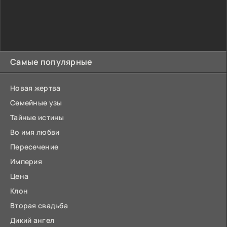
Самые популярные
Новая жертва
Семейные узы
Тайные истины
Во имя любви
Пересечение
Империя
Цена
Клон
Вторая свадьба
Дикий ангел