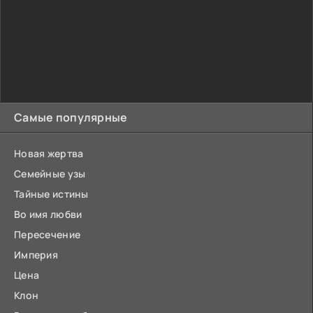
Самые популярные
Новая жертва
Семейные узы
Тайные истины
Во имя любви
Пересечение
Империя
Цена
Клон