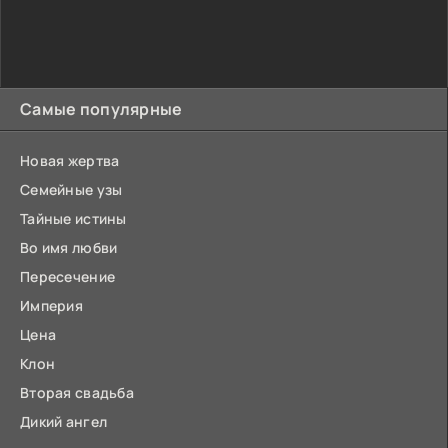
Самые популярные
Новая жертва
Семейные узы
Тайные истины
Во имя любви
Пересечение
Империя
Цена
Клон
Вторая свадьба
Дикий ангел