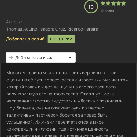
10
5
Голосов:
Актеры:
Thomás AquinoI, sadora Cruz, Ricardo Pereira
Добавлено серий:
ВСЕ СЕРИИ
Добавить в список
Молодая певица мечтает покорить вершины кантри-
сцены, но её путь пересекается с известным музыкантом,
который годами ищет женщину из своего прошлого,
вдохновившую его на творчество. Столкнувшись с
несправедливостью индустрии и жёсткими правилами
шоу-бизнеса, она не опускает руки и вместе с
талантливым партнёром борется за право быть
услышанной. Их жизни переплетаются в мире
конкуренции и иллюзий, где истинная ценность
заключается не в славе, а в преданности мечте и силе