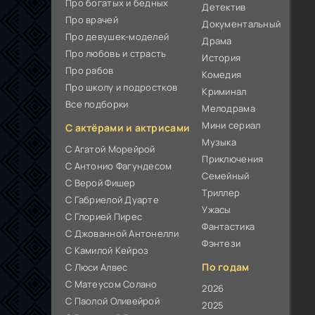
Про богатых и бедных
Детектив
Про врачей
Документальный
Про девушек-моделей
Драма
Про любовь и страсть
История
Про рабов
Комедия
Про школу и подростков
Криминал
Все подборки
Мелодрама
Мини сериал
С актёрами и актрисами
Музыка
С Агатой Морейрой
Приключения
С Антонио Фагундесом
Семейный
С Верой Фишер
Триллер
С Габриелой Дуарте
Ужасы
С Глорией Пирес
Фантастика
С Джованной Антонелли
Фэнтези
С Камилой Кейроз
По годам
С Люси Алвес
С Матеусом Солано
2026
С Паолой Оливейрой
2025