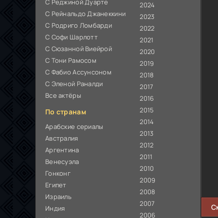
С Реджиной Дуарте
2024
С Рейнальдо Джанеккини
2023
С Родриго Ломбарди
2022
С Софи Шарлотт
2021
С Сюзанной Виейрой
2020
С Тони Рамосом
2019
С Фабио Ассунсоном
2018
С Эленой Раналди
2017
Все актёры
2016
2015
По странам
2014
Арабские сериалы
2013
Австралия
2012
Аргентина
2011
Венесуэла
2010
Гонконг
2009
Египет
2008
Израиль
2007
С
Индия
2006