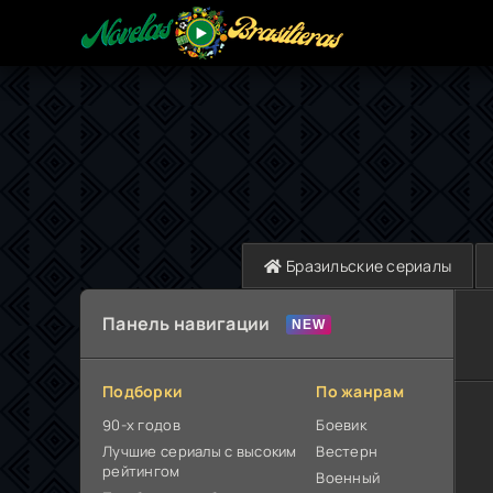
Бразильские сериалы
Панель навигации
Подборки
По жанрам
90-х годов
Боевик
Лучшие сериалы с высоким
Вестерн
рейтингом
Военный