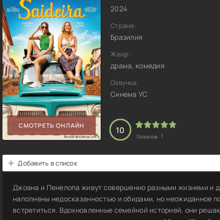
2024
Страна:
Бразилия
Жанр:
драма, комедия
Озвучка:
Синема УС
СМОТРЕТЬ ОНЛАЙН
10
1
Голосов:
Добавить в список
Джоана и Пенелопа живут совершенно разными жизнями и д
наполнены недосказанностью и обидами, но неожиданное по
встретиться. Вдохновленные семейной историей, они реша