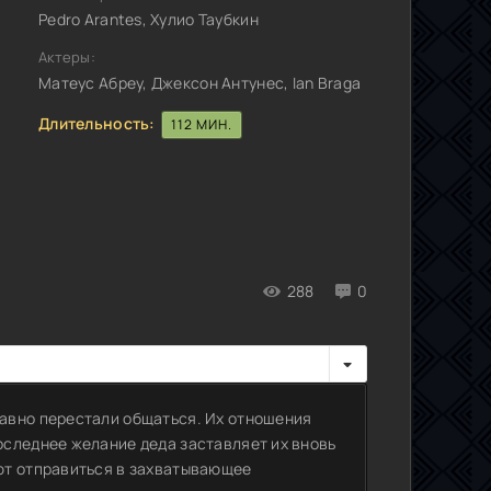
Pedro Arantes, Хулио Таубкин
Актеры:
Матеус Абреу, Джексон Антунес, Ian Braga
Длительность:
112 МИН.
288
0
авно перестали общаться. Их отношения
следнее желание деда заставляет их вновь
ют отправиться в захватывающее