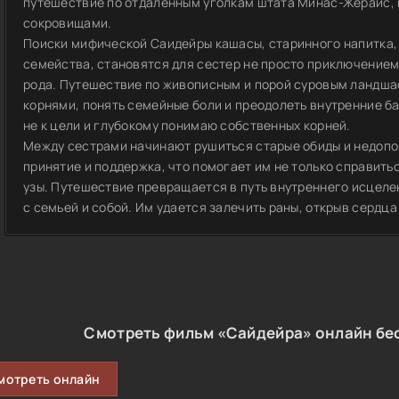
путешествие по отдаленным уголкам штата Минас-Жерайс, г
сокровищами.
Поиски мифической Саидейры кашасы, старинного напитка,
семейства, становятся для сестер не просто приключением
рода. Путешествие по живописным и порой суровым ландша
корнями, понять семейные боли и преодолеть внутренние б
не к цели и глубокому понимаю собственных корней.
Между сестрами начинают рушиться старые обиды и недопо
принятие и поддержка, что помогает им не только справитьс
узы. Путешествие превращается в путь внутреннего исцеле
с семьей и собой. Им удается залечить раны, открыв сердц
Смотреть фильм «Сайдейра» онлайн бе
мотреть онлайн