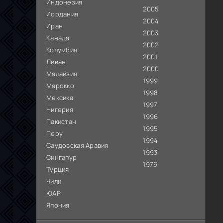
Индонезия
2005
Иордания
2004
Иран
2003
Канада
2002
Колумбия
2001
Ливан
2000
Малайзия
1999
Марокко
1998
Мексика
1997
Нигерия
1996
Пакистан
1995
Перу
1994
Саудовская Аравия
1993
Сингапур
1976
Турция
Чили
ЮАР
Япония