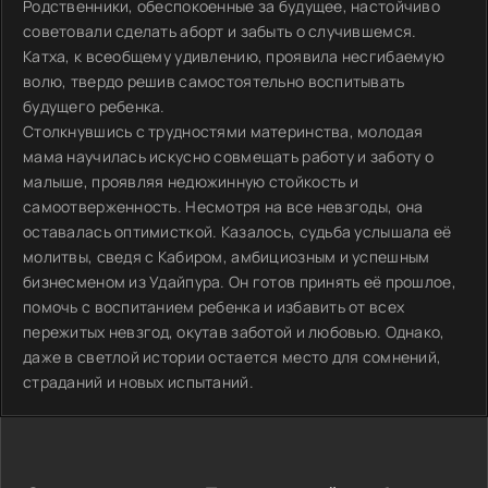
Родственники, обеспокоенные за будущее, настойчиво
советовали сделать аборт и забыть о случившемся.
Катха, к всеобщему удивлению, проявила несгибаемую
волю, твердо решив самостоятельно воспитывать
будущего ребенка.
Столкнувшись с трудностями материнства, молодая
мама научилась искусно совмещать работу и заботу о
малыше, проявляя недюжинную стойкость и
самоотверженность. Несмотря на все невзгоды, она
оставалась оптимисткой. Казалось, судьба услышала её
молитвы, сведя с Кабиром, амбициозным и успешным
бизнесменом из Удайпура. Он готов принять её прошлое,
помочь с воспитанием ребенка и избавить от всех
пережитых невзгод, окутав заботой и любовью. Однако,
даже в светлой истории остается место для сомнений,
страданий и новых испытаний.