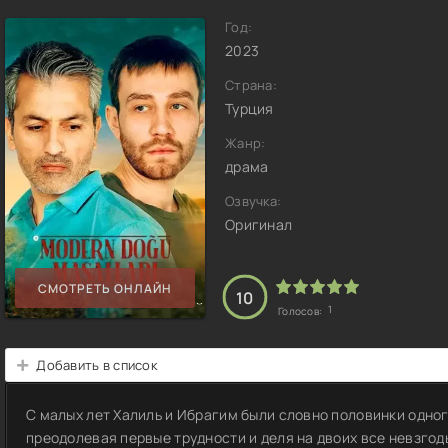
Год:
2023
Страна:
Турция
Жанр:
драма
Озвучка:
Оригинал
СМОТРЕТЬ ОНЛАЙН
10
1
Голосов:
Добавить в список
С малых лет Халиль и Ибрагим были словно половинки одног
преодолевая первые трудности и деля на двоих все невзгод