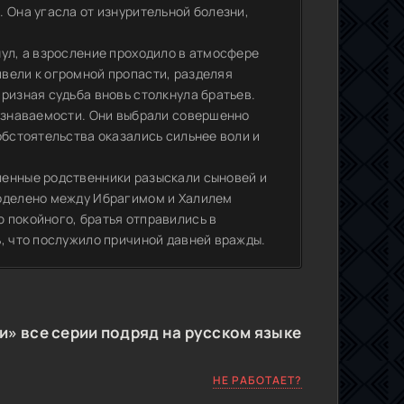
 Она угасла от изнурительной болезни,
нул, а взросление проходило в атмосфере
вели к огромной пропасти, разделяя
ризная судьба вновь столкнула братьев.
еузнаваемости. Они выбрали совершенно
обстоятельства оказались сильнее воли и
ленные родственники разыскали сыновей и
поделено между Ибрагимом и Халилем
 покойного, братья отправились в
ь, что послужило причиной давней вражды.
» все серии подряд на русском языке
НЕ РАБОТАЕТ?