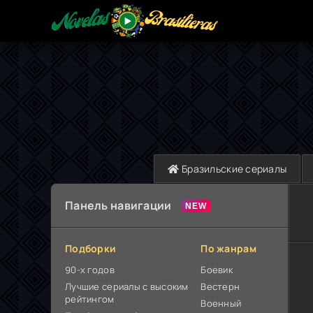
Бразильские сериалы
Панель навигации
Подборки
По жанрам
90-х годов
Боевик
Лучшие сериалы с высоким
Вестерн
рейтингом
Военный