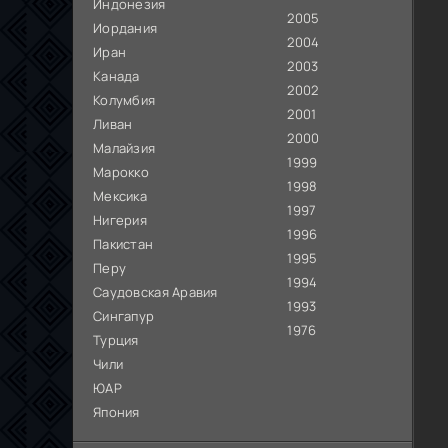
Индонезия
2005
Иордания
2004
Иран
2003
Канада
2002
Колумбия
2001
Ливан
2000
Малайзия
1999
Марокко
1998
Мексика
1997
Нигерия
1996
Пакистан
1995
Перу
1994
Саудовская Аравия
1993
Сингапур
1976
Турция
Чили
ЮАР
Япония