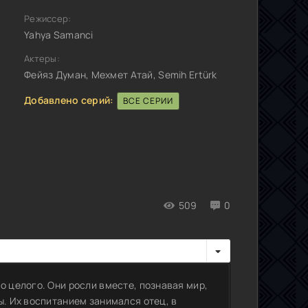
Режиссер:
Yahya Samanci
Актеры:
Фейяз Думан, Мехмет Атай, Semih Ertürk
Добавлено серий:
ВСЕ СЕРИИ
509
0
о целого. Они росли вместе, познавая мир,
ы. Их воспитанием занимался отец, в