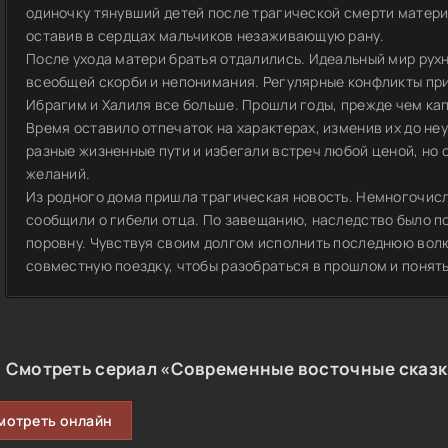
одиночку тянувший детей после трагической смерти матери.
оставив в сердцах мальчиков незаживающую рану.
После ухода матери братья отдалились. Идеальный мир рух
всеобщей скорби и непонимания. Регулярные конфликты при
Ибрагим и Халиля все больше. Прошли годы, прежде чем кап
Время оставило отпечаток на характерах, изменив их до н
разные жизненные пути и избегали встреч любой ценой, но 
желаний.
Из родного дома пришла трагическая новость. Немногочис
сообщили о гибели отца. По завещанию, наследство было 
поровну. Чувствуя своим долгом исполнить последнюю волю
совместную поездку, чтобы разобраться в прошлом и понят
Смотреть сериал «Современные восточные сказки
мотреть онлайн