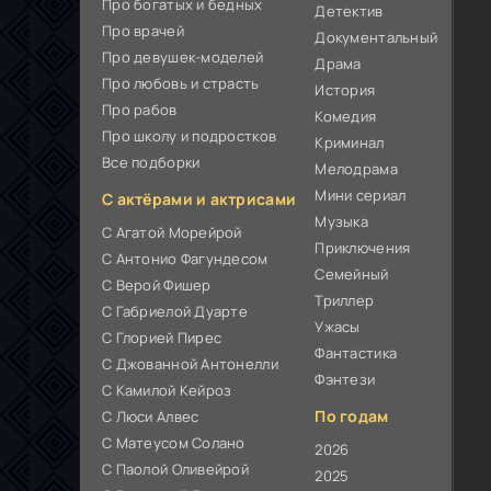
Про богатых и бедных
Детектив
Про врачей
Документальный
Про девушек-моделей
Драма
Про любовь и страсть
История
Про рабов
Комедия
Про школу и подростков
Криминал
Все подборки
Мелодрама
Мини сериал
С актёрами и актрисами
Музыка
С Агатой Морейрой
Приключения
С Антонио Фагундесом
Семейный
С Верой Фишер
Триллер
С Габриелой Дуарте
Ужасы
С Глорией Пирес
Фантастика
С Джованной Антонелли
Фэнтези
С Камилой Кейроз
По годам
С Люси Алвес
С Матеусом Солано
2026
С Паолой Оливейрой
2025