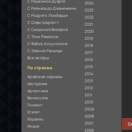
С Реджиной Дуарте
2024
С Рейнальдо Джанеккини
2023
С Родриго Ломбарди
2022
С Софи Шарлотт
2021
С Сюзанной Виейрой
2020
С Тони Рамосом
2019
С Фабио Ассунсоном
2018
С Эленой Раналди
2017
Все актёры
2016
2015
По странам
2014
Арабские сериалы
2013
Австралия
2012
Аргентина
2011
Венесуэла
2010
Гонконг
2009
Египет
2008
Израиль
2007
С
Индия
2006