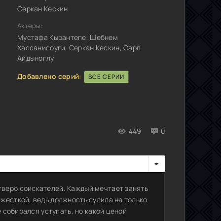
Серкан Кескин
Актеры:
Мустафа Кырантепе, Шебнем
Хассанисоуги, Серкан Кескин, Сарп
Айдыноглу
Добавлено серий:
ВСЕ СЕРИИ
449
0
веро соискателей. Каждый мечтает занять
жесткой, ведь должность сулила не только
е собирался уступать, но какой ценой