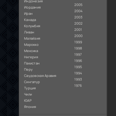
Индонезия
2005
Иордания
2004
Иран
2003
Канада
2002
Колумбия
2001
Ливан
2000
Малайзия
1999
Марокко
1998
Мексика
1997
Нигерия
1996
Пакистан
1995
Перу
1994
Саудовская Аравия
1993
Сингапур
1976
Турция
Чили
ЮАР
Япония