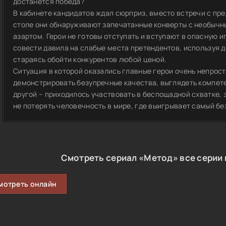
достанется победа?
В кабинете кандидатов ждал сюрприз, вместо встречи с пр
столе они обнаруживают запечатанные конверты с необыч
азартом. Герои не готовы отступать и вступают в опасную и
совести давила на слабые места претендентов, используя д
стараясь обойти конкурентов любой ценой.
Ситуация в которой оказались главные герои очень непрост
демонстрировать безупречные качества, выглядеть компет
другой – приходилось участвовать в беспощадной схватке, 
не потерять человечность в мире, где выигрывает самый б
Смотреть сериал «Метод» все серии 
мотреть онлайн