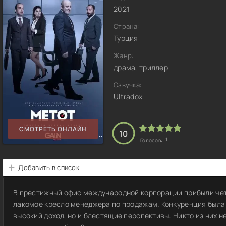
2021
Страна:
Турция
Жанр:
драма, триллер
Озвучка:
Ultradox
СМОТРЕТЬ ОНЛАЙН
10
1
Голосов:
Добавить в список
В престижный офис международной корпорации прибыли чет
лакомое кресло менеджера по продажам. Конкуренция была 
высокий доход, но и блестящие перспективы. Никто из них н