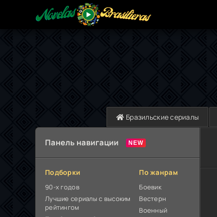
Бразильские сериалы
Панель навигации
Подборки
По жанрам
90-х годов
Боевик
Лучшие сериалы с высоким
Вестерн
рейтингом
Военный