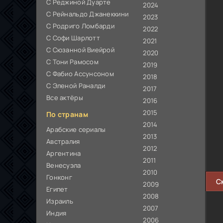
С Реджиной Дуарте
2024
С Рейнальдо Джанеккини
2023
С Родриго Ломбарди
2022
С Софи Шарлотт
2021
С Сюзанной Виейрой
2020
С Тони Рамосом
2019
С Фабио Ассунсоном
2018
С Эленой Раналди
2017
Все актёры
2016
2015
По странам
2014
Арабские сериалы
2013
Австралия
2012
Аргентина
2011
Венесуэла
2010
Гонконг
С
2009
Египет
2008
Израиль
2007
Индия
2006