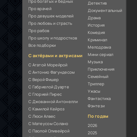
Про богатых и бедных
Детектив
Про врачей
Документальный
Про девушек-моделей
Драма
Про любовь и страсть
История
Про рабов
Комедия
Про школу и подростков
Криминал
Все подборки
Мелодрама
Мини сериал
С актёрами и актрисами
Музыка
С Агатой Морейрой
Приключения
С Антонио Фагундесом
Семейный
С Верой Фишер
Триллер
С Габриелой Дуарте
Ужасы
С Глорией Пирес
Фантастика
С Джованной Антонелли
Фэнтези
С Камилой Кейроз
По годам
С Люси Алвес
С Матеусом Солано
2026
С Паолой Оливейрой
2025