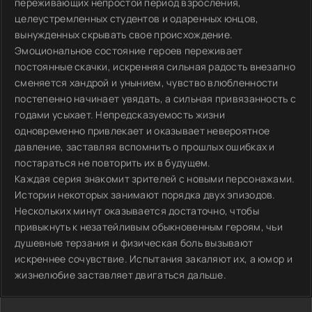
переживающих непростой период взросления,
целеустремленных студентов и одаренных юнцов,
вынужденных скрывать свое происхождение.
Эмоциональное состояние героев переживает
постоянные скачки, искренняя сильная радость внезапно
сменяется хандрой и унынием, чувство влюбленности
постепенно начинает увядать, а сильная привязанность с
годами усыхает. Непредсказуемость жизни
одновременно привлекает и оказывает невероятное
давление, заставляя вспомнить о прошлых ошибках и
постараться не повторить их в будущем.
Каждая серия знакомит зрителей с новыми персонажами.
Истории некоторых занимают порядка двух эпизодов.
Нескольких минут оказывается достаточно, чтобы
привыкнуть к незатейливым обыкновенным героям, чьи
душевные терзания и физическая боль вызывают
искреннее сочувствие. Испытания закаляют их, а юмор и
жизнелюбие заставляет двигаться дальше.