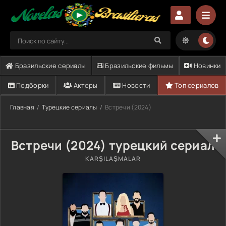
Бразильские сериалы
Бразильские фильмы
Новинки
Подборки
Актеры
Новости
Топ сериалов
Главная
Турецкие сериалы
Встречи (2024)
Встречи (2024) турецкий сериал
KARŞILAŞMALAR