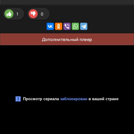
1
0
Дополнительный плеер