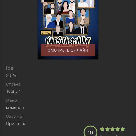
СМОТРЕТЬ ОНЛАЙН
Год:
2024
Страна:
Турция
Жанр:
комедия
Озвучка:
Оригинал
10