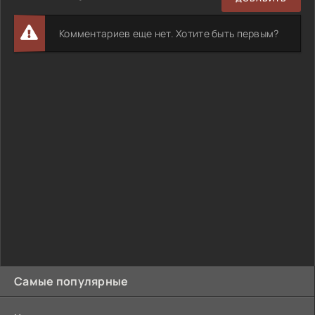
Комментариев еще нет. Хотите быть первым?
Самые популярные