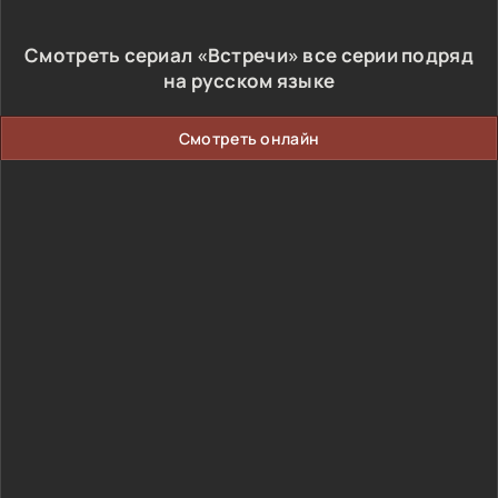
Смотреть сериал «Встречи» все серии подряд
на русском языке
Смотреть онлайн