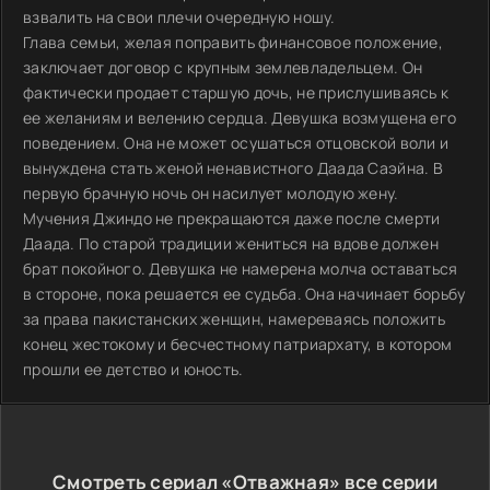
взвалить на свои плечи очередную ношу.
Глава семьи, желая поправить финансовое положение,
заключает договор с крупным землевладельцем. Он
фактически продает старшую дочь, не прислушиваясь к
ее желаниям и велению сердца. Девушка возмущена его
поведением. Она не может осушаться отцовской воли и
вынуждена стать женой ненавистного Даада Саэйна. В
первую брачную ночь он насилует молодую жену.
Мучения Джиндо не прекращаются даже после смерти
Даада. По старой традиции жениться на вдове должен
брат покойного. Девушка не намерена молча оставаться
в стороне, пока решается ее судьба. Она начинает борьбу
за права пакистанских женщин, намереваясь положить
конец жестокому и бесчестному патриархату, в котором
прошли ее детство и юность.
Смотреть сериал «Отважная» все серии