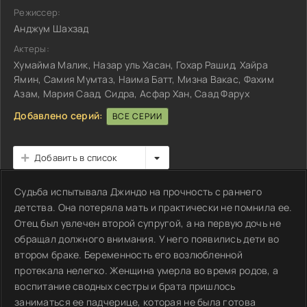
Режиссер:
Анджум Шахзад
Актеры:
Хумайма Малик, Назар уль Хасан, Гохар Рашид, Хайра
Ямин, Самия Мумтаз, Наима Батт, Мизна Вакас, Фахим
Азам, Мария Саад, Сидра, Асфар Хан, Саад Фарух
Добавлено серий:
ВСЕ СЕРИИ
Добавить в список
Судьба испытывала Джиндо на прочность с раннего
детства. Она потеряла мать и практически не помнила ее.
Отец был увлечен второй супругой, а на первую дочь не
обращал должного внимания. У него появились дети во
втором браке. Беременность его возлюбленной
протекала нелегко. Женщина умерла во время родов, а
воспитание сводных сестры и брата пришлось
заниматься ее падчерице, которая не была готова