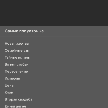
Самые популярные
Новая жертва
Семейные узы
Тайные истины
Во имя любви
Пересечение
Империя
Цена
Клон
Вторая свадьба
Дикий ангел