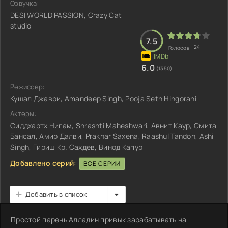
Озвучка:
DESI WORLD PASSION, Crazy Cat
studio
7.5
24
Голосов:
6.0
(1350)
Режиссер:
Кушал Джаври, Amandeep Singh, Pooja Seth Hingorani
Актеры:
Сиддхартх Нигам, Shrashti Maheshwari, Авнит Каур, Смита
Бансал, Амир Далви, Prakhar Saxena, Raashul Tandon, Ashi
Singh, Гириш Кр. Сахдев, Винод Капур
Добавлено серий:
ВСЕ СЕРИИ
Добавить в список
Простой парень Алладин привык зарабатывать на