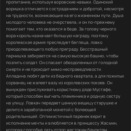
пропитание, используя воровские навыки. Одинокий
воришка отличается состраданием и добротой, несмотря
на трудности, возникающие на его жизненном пути. Душа
молодого человека не очерствела, и он по-прежнему
помогает тем, кто оказался в беде. За голову черного
вора король назначает большую награду, поэтому
королевская армия преследует беглеца, ловко
преодолевающего любую преграду. Бесстрашный
парнишка забирается на самую высокую башню, чтобы
позлить солдат. Он спасает обездоленных от голодной
смерти и не проходит мимо несправедливости.
Алладина любят дети из бедного квартала, а для пожилых
сорванец не жалеет вазу из королевских покоев. Он
вынужден прислуживать корыстному дяде Мустафе,
который способен выгнать племянника и родную сестру
на улицу. Ловкач передает ценную вещицу старушке и
делится заработанной монетой с болеющей
родительницей. Оптимистичный паренек верит в
исполнение мечты и влюбляется в принцессу Жасмин,
которая способна дать отпор жестоким бандитам.